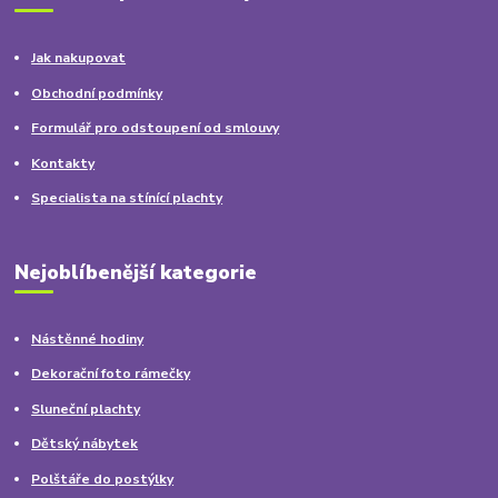
Jak nakupovat
Obchodní podmínky
Formulář pro odstoupení od smlouvy
Kontakty
Specialista na stínící plachty
Nejoblíbenější kategorie
Nástěnné hodiny
Dekorační foto rámečky
Sluneční plachty
Dětský nábytek
Polštáře do postýlky