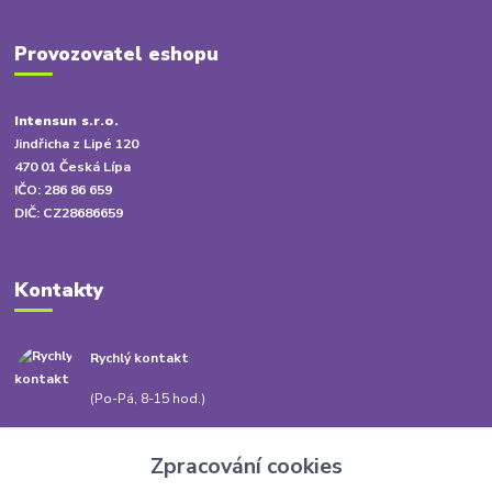
Provozovatel eshopu
Intensun s.r.o.
Jindřicha z Lipé 120
470 01 Česká Lípa
IČO: 286 86 659
DIČ: CZ28686659
Kontakty
Rychlý kontakt
+420 778 010 217
(Po-Pá, 8-15 hod.)
info@babatum.cz
Zpracování cookies