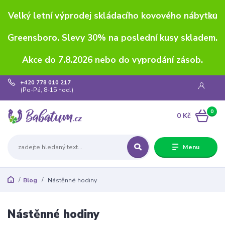
Velký letní výprodej skládacího kovového nábytku
Greensboro. Slevy 30% na poslední kusy skladem.
Akce do 7.8.2026 nebo do vyprodání zásob.
+420 778 010 217
(Po-Pá, 8-15 hod.)
0
0 Kč
Menu
Blog
Nástěnné hodiny
Nástěnné hodiny