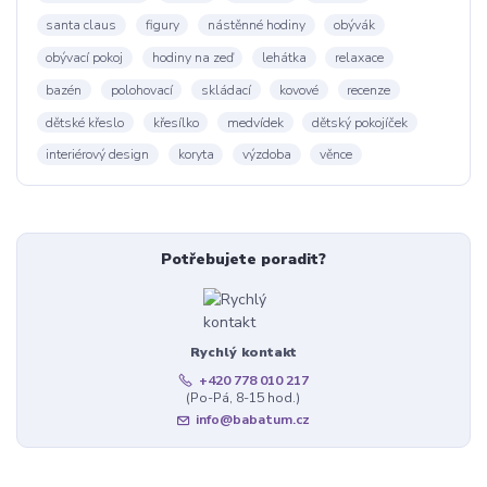
santa claus
figury
nástěnné hodiny
obývák
obývací pokoj
hodiny na zeď
lehátka
relaxace
bazén
polohovací
skládací
kovové
recenze
dětské křeslo
křesílko
medvídek
dětský pokojíček
interiérový design
koryta
výzdoba
věnce
Potřebujete poradit?
Rychlý kontakt
+420 778 010 217
(Po-Pá, 8-15 hod.)
info@babatum.cz