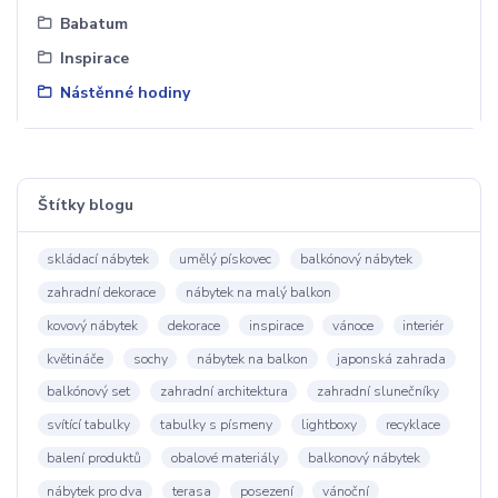
Babatum
Inspirace
Nástěnné hodiny
Štítky blogu
skládací nábytek
umělý pískovec
balkónový nábytek
zahradní dekorace
nábytek na malý balkon
kovový nábytek
dekorace
inspirace
vánoce
interiér
květináče
sochy
nábytek na balkon
japonská zahrada
balkónový set
zahradní architektura
zahradní slunečníky
svítící tabulky
tabulky s písmeny
lightboxy
recyklace
balení produktů
obalové materiály
balkonový nábytek
nábytek pro dva
terasa
posezení
vánoční