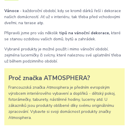
Vánoce
- každoroční období, kdy se kromě dárků řeší i dekorace
našich domácností. Ať už v interiéru, tak třeba před vchodovými
dveřmi, na terase atp.
Připravili jsme pro vás několik
tipů na vánoční dekorace,
které
se stanou ozdobou vašich domů, bytů a zahrádek.
Vybrané produkty je možné použít i mimo vánoční období,
zejména lucerničky či svícny, které naleznou své uplatnění třeba
už během podzimního období.
Proč značka ATMOSPHERA?
Francouzská značka Atmosphera je předním evropským
výrobcem interiérového vybavení a doplňků - dětský pokoj,
fotorámečky, taburety, nástěnné hodiny, lucerny atd. U
zákazníků jsou produkty oblíbené díky svému originálnímu
zpracování. Vybavte si svoji domácnost produkty značky
Atmosphera.