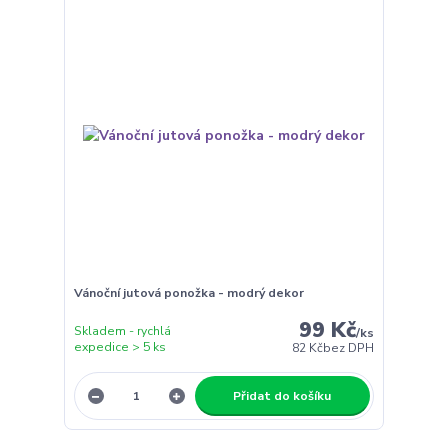
Vánoční jutová ponožka - modrý dekor
99 Kč
Skladem - rychlá
/
ks
expedice > 5 ks
82 Kč
bez DPH
Přidat do košíku