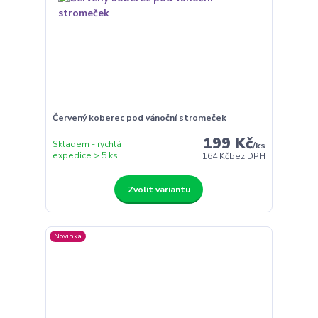
Červený koberec pod vánoční stromeček
199 Kč
Skladem - rychlá
/
ks
expedice > 5 ks
164 Kč
bez DPH
Zvolit variantu
Novinka