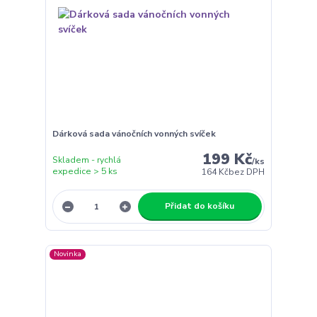
Dárková sada vánočních vonných svíček
199 Kč
Skladem - rychlá
/
ks
expedice > 5 ks
164 Kč
bez DPH
Přidat do košíku
Novinka