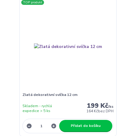
TOP produkt
Zlatá dekorativní svíčka 12 cm
199 Kč
Skladem - rychlá
/
ks
expedice > 5 ks
164 Kč
bez DPH
Přidat do košíku