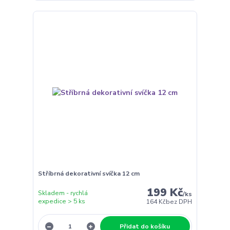
Stříbrná dekorativní svíčka 12 cm
199 Kč
Skladem - rychlá
/
ks
expedice > 5 ks
164 Kč
bez DPH
Přidat do košíku