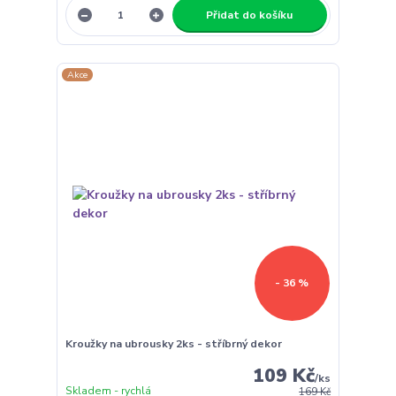
Přidat do košíku
Akce
- 36 %
Kroužky na ubrousky 2ks - stříbrný dekor
109 Kč
/
ks
Skladem - rychlá
169 Kč