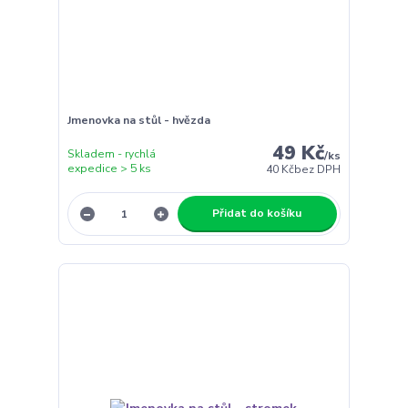
Jmenovka na stůl - hvězda
49 Kč
Skladem - rychlá
/
ks
expedice > 5 ks
40 Kč
bez DPH
Přidat do košíku