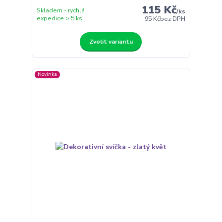
115 Kč
Skladem - rychlá
/
ks
expedice > 5 ks
95 Kč
bez DPH
Zvolit variantu
Novinka