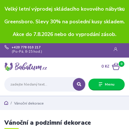
Velký letní výprodej skládacího kovového nábytku
Greensboro. Slevy 30% na poslední kusy skladem.
Akce do 7.8.2026 nebo do vyprodání zásob.
+420 778 010 217
(Po-Pá, 8-15 hod.)
0
0 Kč
Menu
Vánoční dekorace
Vánoční a podzimní dekorace