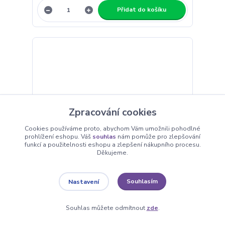
Přidat do košíku
Zpracování cookies
Cookies používáme proto, abychom Vám umožnili pohodlné
prohlížení eshopu. Váš
souhlas
nám pomůže pro zlepšování
funkcí a použitelnosti eshopu a zlepšení nákupního procesu.
Děkujeme.
Souhlasím
Nastavení
Třpytivá válcová svíčka 7 x 12 cm červená
Souhlas můžete odmítnout
zde
.
199 Kč
Skladem - rychlá
/
ks
expedice > 5 ks
164 Kč
bez DPH