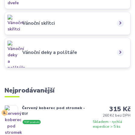
Vánoční skřítci
Vánoční deky a polštáře
Nejprodávanější
315 Kč
Červený koberec pod stromek -
1.
Elf
260 Kč bez DPH
Skladem - rychlá
TOP produkt
expedice > 5 ks