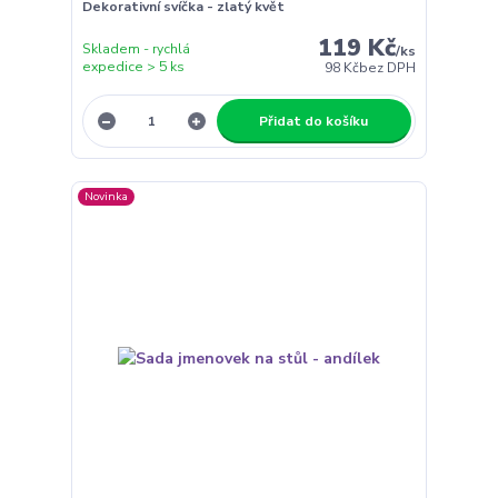
Dekorativní svíčka - zlatý květ
119 Kč
Skladem - rychlá
/
ks
expedice > 5 ks
98 Kč
bez DPH
Přidat do košíku
Novinka