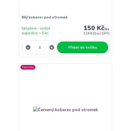
Bílý koberec pod stromek
150 Kč
Skladem - rychlá
/
ks
expedice > 5 ks
124 Kč
bez DPH
Přidat do košíku
Novinka