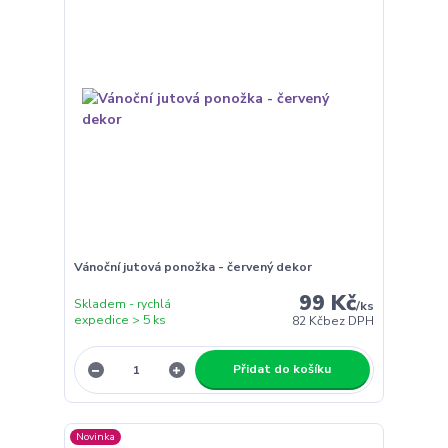
Vánoční jutová ponožka - červený dekor
99 Kč
Skladem - rychlá
/
ks
expedice > 5 ks
82 Kč
bez DPH
Přidat do košíku
Novinka