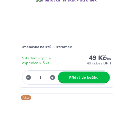
Jmenovka na stůl - stromek
49 Kč
Skladem - rychlá
/
ks
expedice > 5 ks
40 Kč
bez DPH
Přidat do košíku
Akce