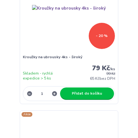
- 20 %
Kroužky na ubrousky 4ks - široký
79 Kč
/
ks
Skladem - rychlá
99 Kč
expedice > 5 ks
65 Kč
bez DPH
Přidat do košíku
Akce