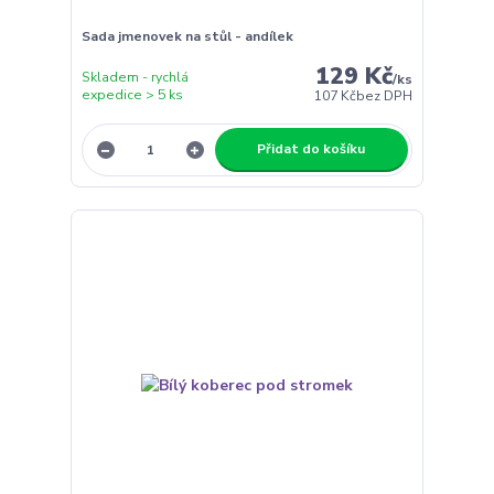
Sada jmenovek na stůl - andílek
129 Kč
Skladem - rychlá
/
ks
expedice > 5 ks
107 Kč
bez DPH
Přidat do košíku