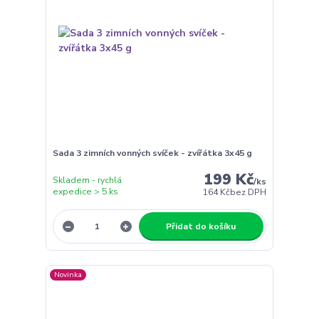
Sada 3 zimních vonných svíček - zvířátka 3x45 g
199 Kč
Skladem - rychlá
/
ks
expedice > 5 ks
164 Kč
bez DPH
Přidat do košíku
Novinka