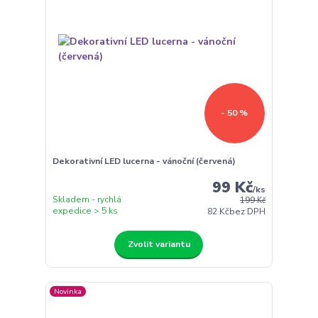
- 50 %
Dekorativní LED lucerna - vánoční (červená)
99 Kč
/
ks
Skladem - rychlá
199 Kč
expedice > 5 ks
82 Kč
bez DPH
Zvolit variantu
Novinka