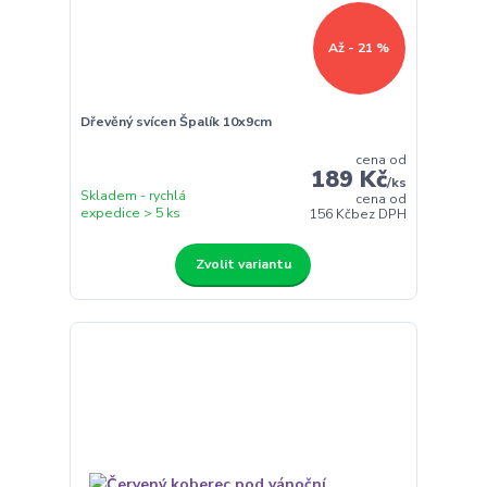
Až - 21 %
Dřevěný svícen Špalík 10x9cm
cena od
189 Kč
/
ks
Skladem - rychlá
cena od
expedice > 5 ks
156 Kč
bez DPH
Zvolit variantu