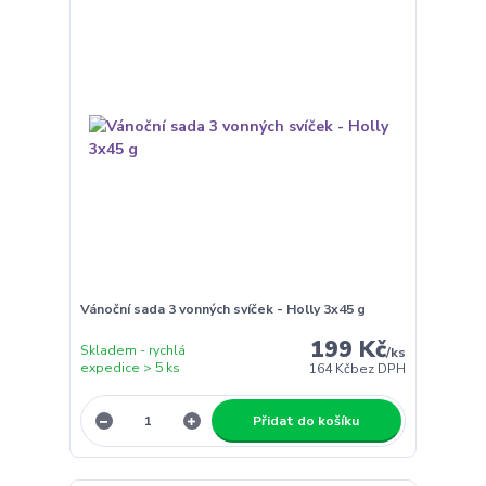
Vánoční sada 3 vonných svíček - Holly 3x45 g
199 Kč
Skladem - rychlá
/
ks
expedice > 5 ks
164 Kč
bez DPH
Přidat do košíku