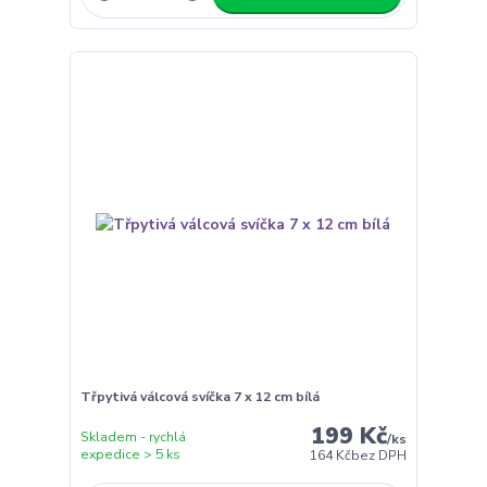
Třpytivá válcová svíčka 7 x 12 cm bílá
199 Kč
Skladem - rychlá
/
ks
expedice > 5 ks
164 Kč
bez DPH