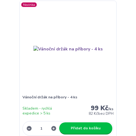
Novinka
Vánoční držák na příbory - 4 ks
99 Kč
Skladem - rychlá
/
ks
expedice > 5 ks
82 Kč
bez DPH
Přidat do košíku