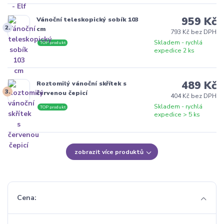
959 Kč
Vánoční teleskopický sobík 103
2.
cm
793 Kč bez DPH
Skladem - rychlá
TOP produkt
expedice 2 ks
489 Kč
Roztomilý vánoční skřítek s
3.
červenou čepicí
404 Kč bez DPH
Skladem - rychlá
TOP produkt
expedice > 5 ks
zobrazit více produktů
Cena: