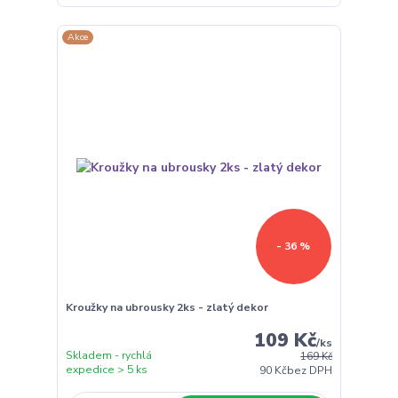
Akce
- 36 %
Kroužky na ubrousky 2ks - zlatý dekor
109 Kč
/
ks
Skladem - rychlá
169 Kč
expedice > 5 ks
90 Kč
bez DPH