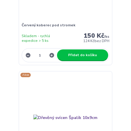
Červený koberec pod stromek
150 Kč
Skladem - rychlá
/
ks
expedice > 5 ks
124 Kč
bez DPH
Přidat do košíku
Akce