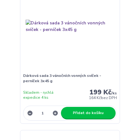
Dárková sada 3 vánočních vonných svíček -
perníček 3x45 g
199 Kč
Skladem - rychlá
/
ks
expedice 4 ks
164 Kč
bez DPH
Přidat do košíku