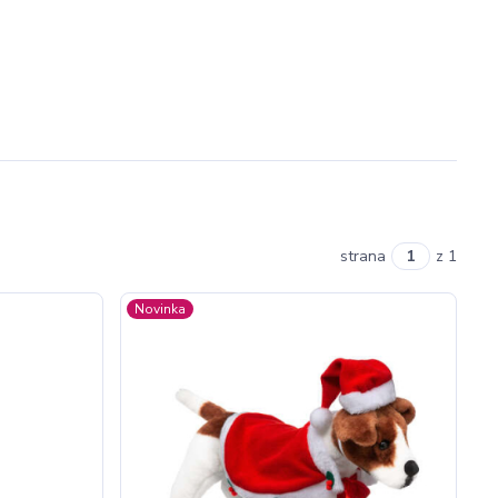
strana
z 1
Novinka