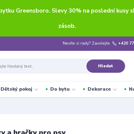
ábytku Greensboro. Slevy 30% na poslední kusy 
zásob.
Nevíte si rady? Zavolejte.
+420 77
Hledat
Dětský pokoj
Do bytu
Dekorace
N
y a hračky pro psy