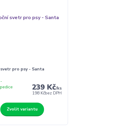
svetr pro psy - Santa
 -
239 Kč
xpedice
/
ks
198 Kč
bez DPH
Zvolit variantu