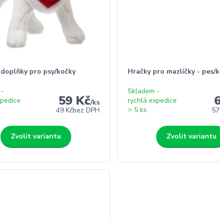
 doplňky pro psy/kočky
Hračky pro mazlíčky - pes/
 -
Skladem -
59 Kč
xpedice
rychlá expedice
/
ks
> 5 ks
49 Kč
bez DPH
57
Zvolit variantu
Zvolit variantu