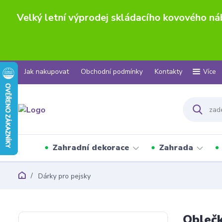
Velký letní výprodej skládacího kovového n
Jak nakupovat
Obchodní podmínky
Kontakty
Více
Zahradní dekorace
Zahrada
Dárky pro pejsky
Oblečk