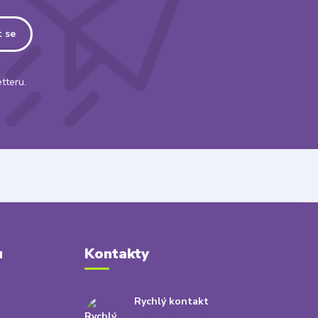
t se
tteru.
u
Kontakty
Rychlý kontakt
+420 778 010 217