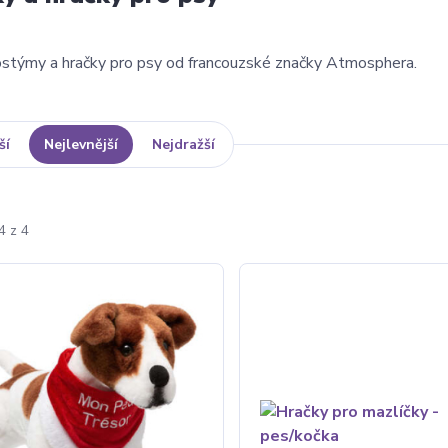
ostýmy a hračky pro psy od francouzské značky Atmosphera.
ší
Nejlevnější
Nejdražší
4 z 4