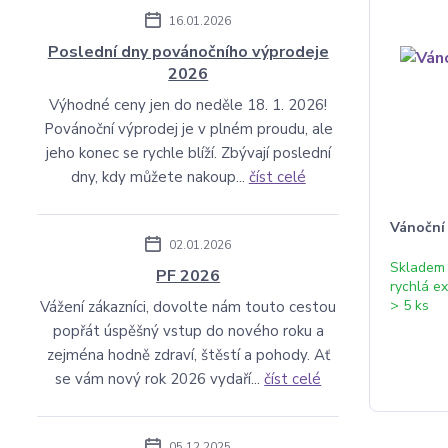
16.01.2026
Poslední dny povánočního výprodeje
2026
Výhodné ceny jen do neděle 18. 1. 2026!
Povánoční výprodej je v plném proudu, ale
jeho konec se rychle blíží. Zbývají poslední
dny, kdy můžete nakoup...
číst celé
Vánoční 
02.01.2026
Skladem
PF 2026
rychlá e
> 5 ks
Vážení zákazníci, dovolte nám touto cestou
popřát úspěšný vstup do nového roku a
zejména hodně zdraví, štěstí a pohody. Ať
se vám nový rok 2026 vydaří...
číst celé
05.12.2025