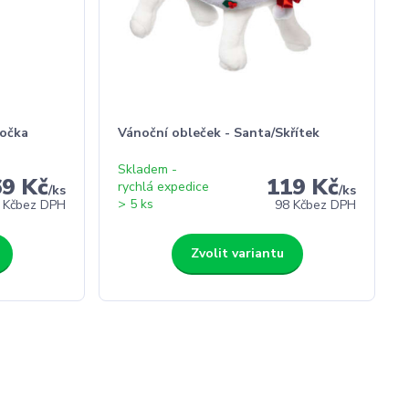
kočka
Vánoční obleček - Santa/Skřítek
Skladem -
69 Kč
119 Kč
rychlá expedice
/
ks
/
ks
> 5 ks
 Kč
bez DPH
98 Kč
bez DPH
Zvolit variantu