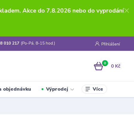
skladem. Akce do 7.8.2026 nebo do vyprodání
8 010 217
(Po-Pá, 8-15 hod.)
Přihlášení
0
0 Kč
Více
a objednávku
Výprodej