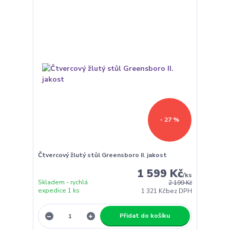
- 27 %
Čtvercový žlutý stůl Greensboro II. jakost
1 599 Kč
/
ks
Skladem - rychlá
2 199 Kč
expedice 1 ks
1 321 Kč
bez DPH
Přidat do košíku