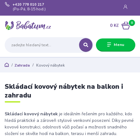
+420 778 010 217
(Po-Pá, 8-15 hod.)
0
0 Kč
Menu
Zahrada
Kovový nábytek
Skládací kovový nábytek na balkon i
zahradu
Skládací kovový nábytek
je ideálním řešením pro každého, kdo
hledá praktické a zároveň stylové venkovní posezení. Díky pevné
kovové konstrukci, odolnosti vůči počasí a možnosti snadného
složení se skvěle hodí na balkon, terasu i menší zahradu.