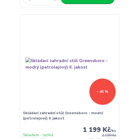
- 45 %
Skládací zahradní stůl Greensboro - modrý
(petrolejový) II. jakost
1 199 Kč
/
ks
Skladem - rychlá
2 199 Kč