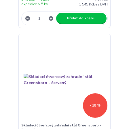
expedice > 5 ks
1 545 Kč
bez DPH
Přidat do košíku
- 15 %
Skládací čtvercový zahradní stůl Greensboro -