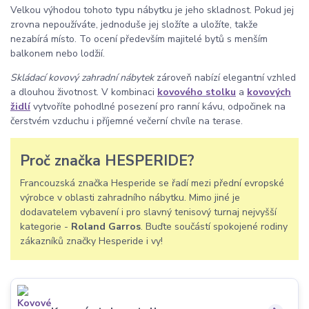
Velkou výhodou tohoto typu nábytku je jeho skladnost. Pokud jej
zrovna nepoužíváte, jednoduše jej složíte a uložíte, takže
nezabírá místo. To ocení především majitelé bytů s menším
balkonem nebo lodžií.
Skládací kovový zahradní nábytek
zároveň nabízí elegantní vzhled
a dlouhou životnost. V kombinaci
kovového stolku
a
kovových
židlí
vytvoříte pohodlné posezení pro ranní kávu, odpočinek na
čerstvém vzduchu i příjemné večerní chvíle na terase.
Proč značka HESPERIDE?
Francouzská značka Hesperide se řadí mezi přední evropské
výrobce v oblasti zahradního nábytku. Mimo jiné je
dodavatelem vybavení i pro slavný tenisový turnaj nejvyšší
kategorie -
Roland Garros
. Buďte součástí spokojené rodiny
zákazníků značky Hesperide i vy!