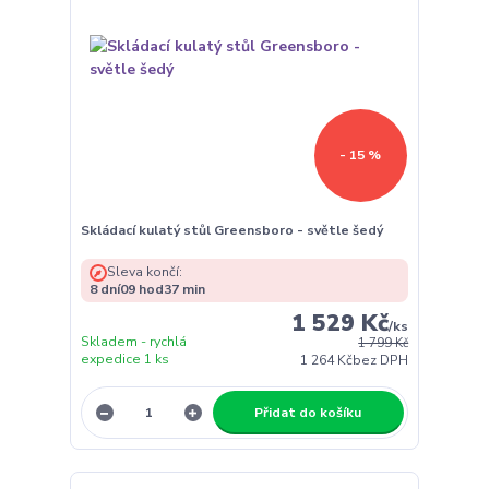
- 15 %
Skládací kulatý stůl Greensboro - světle šedý
Sleva končí:
8
dní
09
hod
37
min
1 529 Kč
/
ks
Skladem - rychlá
1 799 Kč
expedice 1 ks
1 264 Kč
bez DPH
Přidat do košíku