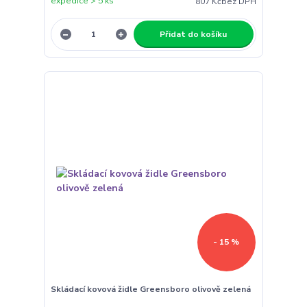
expedice > 5 ks
807 Kč
bez DPH
Přidat do košíku
- 15 %
Skládací kovová židle Greensboro olivově zelená