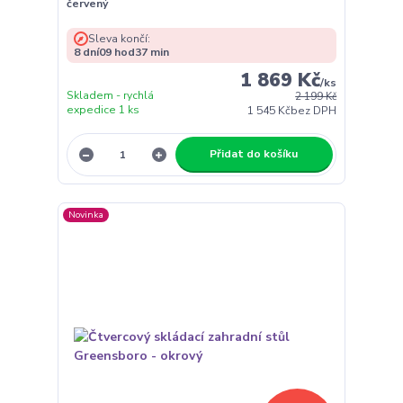
červený
Sleva končí:
8
dní
09
hod
37
min
1 869 Kč
/
ks
Skladem - rychlá
2 199 Kč
expedice 1 ks
1 545 Kč
bez DPH
Přidat do košíku
Novinka