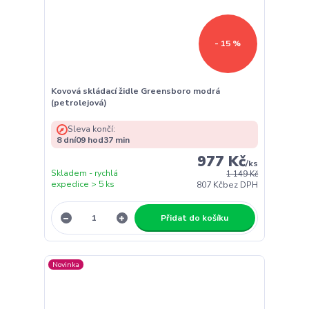
- 15 %
Kovová skládací židle Greensboro modrá
(petrolejová)
Sleva končí:
8
dní
09
hod
37
min
977 Kč
/
ks
Skladem - rychlá
1 149 Kč
expedice > 5 ks
807 Kč
bez DPH
Přidat do košíku
Novinka