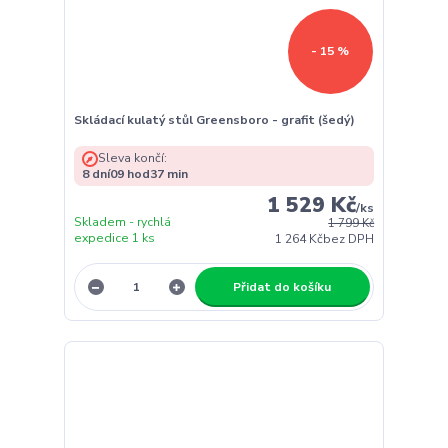
- 15 %
Skládací kulatý stůl Greensboro - grafit (šedý)
Sleva končí:
8
dní
09
hod
37
min
1 529 Kč
/
ks
Skladem - rychlá
1 799 Kč
expedice 1 ks
1 264 Kč
bez DPH
Přidat do košíku