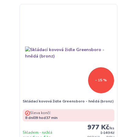
- 15 %
Skládací kovová židle Greensboro - hnědá (bronz)
Sleva končí:
8
dní
09
hod
37
min
977 Kč
/
ks
Skladem - rychlá
1 149 Kč