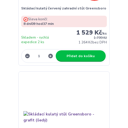
Skládací kulatý červený zahradní stůl Greensboro
Sleva končí:
8
dní
09
hod
37
min
1 529 Kč
/
ks
Skladem - rychlá
1 799 Kč
expedice 2 ks
1 264 Kč
bez DPH
Přidat do košíku