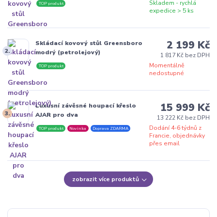
Skladem - rychlá
TOP produkt
expedice > 5 ks
2 199 Kč
Skládací kovový stůl Greensboro
2.
modrý (petrolejový)
1 817 Kč bez DPH
Momentálně
TOP produkt
nedostupné
15 999 Kč
Luxusní závěsné houpací křeslo
3.
AJAR pro dva
13 222 Kč bez DPH
Dodání 4-6 týdnů z
TOP produkt
Novinka
Doprava ZDARMA
Francie, objednávky
přes email
zobrazit více produktů