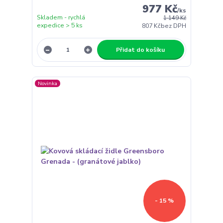
977 Kč
/
ks
Skladem - rychlá
1 149 Kč
expedice > 5 ks
807 Kč
bez DPH
Přidat do košíku
Novinka
- 15 %