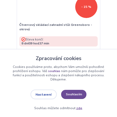
- 15 %
Čtvercový skládací zahradní stůl Greensboro -
okrový
Sleva končí:
8
dní
09
hod
37
min
1 869 Kč
/
ks
Skladem - rychlá
2 199 Kč
Zpracování cookies
expedice 2 ks
1 545 Kč
bez DPH
Cookies používáme proto, abychom Vám umožnili pohodlné
prohlížení eshopu. Váš
souhlas
nám pomůže pro zlepšování
Přidat do košíku
funkcí a použitelnosti eshopu a zlepšení nákupního procesu.
Děkujeme.
Souhlasím
Nastavení
Souhlas můžete odmítnout
zde
.