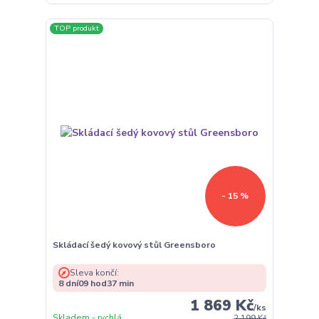
TOP produkt
- 15 %
Skládací šedý kovový stůl Greensboro
Sleva končí:
8
dní
09
hod
37
min
1 869 Kč
/
ks
Skladem - rychlá
2 199 Kč