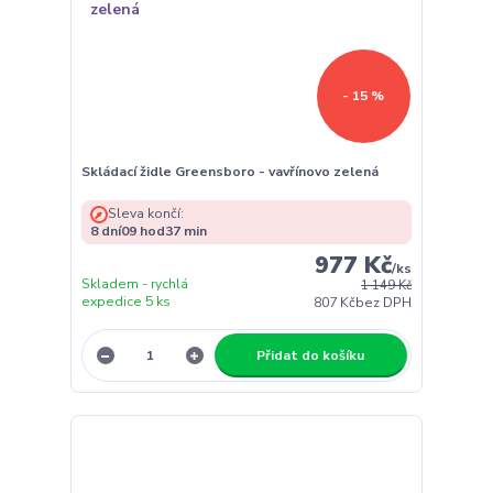
- 15 %
Skládací židle Greensboro - vavřínovo zelená
Sleva končí:
8
dní
09
hod
37
min
977 Kč
/
ks
Skladem - rychlá
1 149 Kč
expedice 5 ks
807 Kč
bez DPH
Přidat do košíku