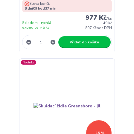
Sleva končí:
8
dní
09
hod
37
min
977 Kč
/
ks
Skladem - rychlá
1 149 Kč
expedice > 5 ks
807 Kč
bez DPH
Přidat do košíku
Novinka
- 15 %