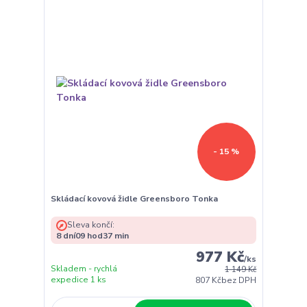
- 15 %
Skládací kovová židle Greensboro Tonka
Sleva končí:
8
dní
09
hod
37
min
977 Kč
/
ks
Skladem - rychlá
1 149 Kč
expedice 1 ks
807 Kč
bez DPH