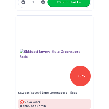
Přidat do košíku
- 15 %
Skládací kovová židle Greensboro - šedá
Sleva končí:
8
dní
09
hod
37
min