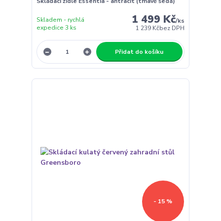
Skládací židle Essentia - antracit (tmavě šedá)
1 499 Kč
Skladem - rychlá
/
ks
expedice 3 ks
1 239 Kč
bez DPH
Přidat do košíku
- 15 %