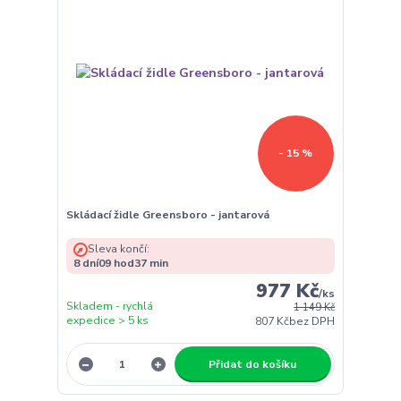
- 15 %
Skládací židle Greensboro - jantarová
Sleva končí:
8
dní
09
hod
37
min
977 Kč
/
ks
Skladem - rychlá
1 149 Kč
expedice > 5 ks
807 Kč
bez DPH
Přidat do košíku