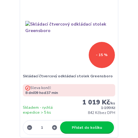
- 15 %
Skládací čtvercový odkládací stolek Greensboro
Sleva končí:
8
dní
09
hod
37
min
1 019 Kč
/
ks
Skladem - rychlá
1 199 Kč
expedice > 5 ks
842 Kč
bez DPH
Přidat do košíku