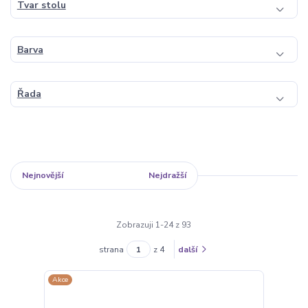
Tvar stolu
Barva
Řada
Nejnovější
Nejlevnější
Nejdražší
Zobrazuji 1-24 z 93
strana
z 4
další
Akce