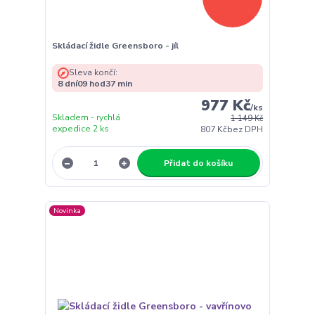
Skládací židle Greensboro - jíl
Sleva končí:
8
dní
09
hod
37
min
977 Kč
/
ks
Skladem - rychlá
1 149 Kč
expedice 2 ks
807 Kč
bez DPH
Přidat do košíku
Novinka