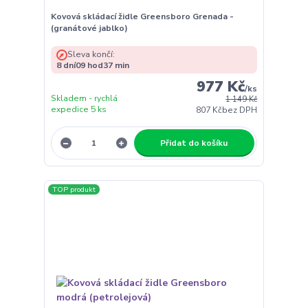
Kovová skládací židle Greensboro Grenada -
(granátové jablko)
Sleva končí:
8
dní
09
hod
37
min
977 Kč
/
ks
Skladem - rychlá
1 149 Kč
expedice 5 ks
807 Kč
bez DPH
Přidat do košíku
TOP produkt