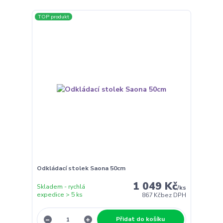
TOP produkt
Odkládací stolek Saona 50cm
1 049 Kč
Skladem - rychlá
/
ks
expedice > 5 ks
867 Kč
bez DPH
Přidat do košíku