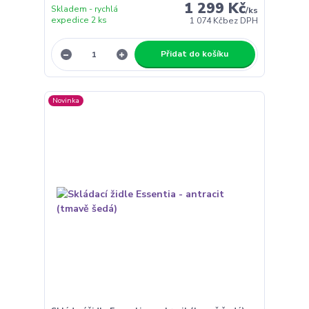
1 299 Kč
Skladem - rychlá
/
ks
expedice 2 ks
1 074 Kč
bez DPH
Přidat do košíku
Novinka