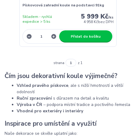
Pískovcová zahradní koule na podstavci 91kg
5 999 Kč
Skladem - rychlá
/
ks
expedice > 5 ks
4 958 Kč
bez DPH
Přidat do košíku
strana
z 1
Čím jsou dekorativní koule výjimečné?
Vzhled pravého pískovce
, ale s nižší hmotností a větší
odolností
Ruční zpracování
s důrazem na detail a kvalitu
Výroba v ČR
– podpora místní tradice a poctivého řemesla
Vhodné pro exteriéry i interiéry
Inspirace pro umístění a využití
Naše dekorace se skvěle uplatní jako: