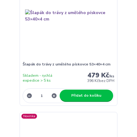
Šlapák do trávy z umělého pískovce 53×40×4 cm
479 Kč
Skladem - rychlá
/
ks
expedice > 5 ks
396 Kč
bez DPH
Přidat do košíku
Novinka