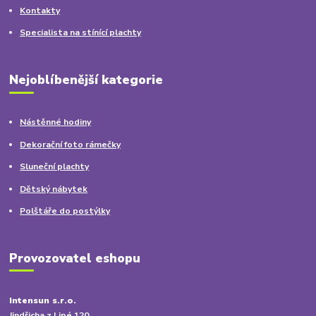
Kontakty
Specialista na stínící plachty
Nejoblíbenější kategorie
Nástěnné hodiny
Dekorační foto rámečky
Sluneční plachty
Dětský nábytek
Polštáře do postýlky
Provozovatel eshopu
Intensun s.r.o.
Jindřicha z Lipé 120