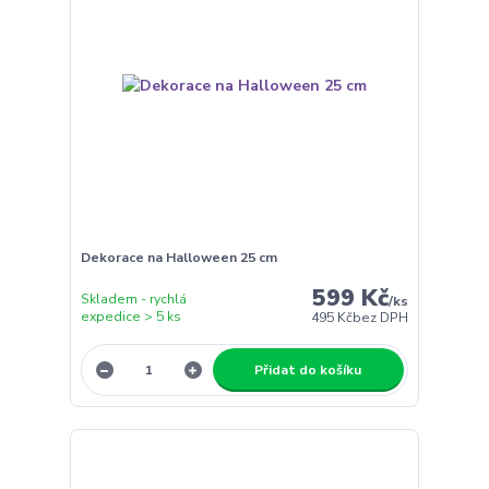
Dekorace na Halloween 25 cm
599 Kč
Skladem - rychlá
/
ks
expedice > 5 ks
495 Kč
bez DPH
Přidat do košíku