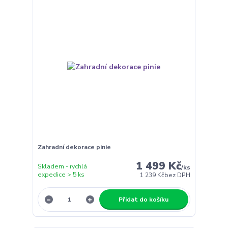
Zahradní dekorace pinie
1 499 Kč
Skladem - rychlá
/
ks
expedice > 5 ks
1 239 Kč
bez DPH
Přidat do košíku