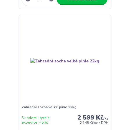
Zahradní socha velké pinie 22kg
2 599 Kč
Skladem - rychlá
/
ks
expedice > 5 ks
2 148 Kč
bez DPH