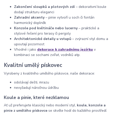
Zakončení sloupků a plotových zdí
– dekorativní koule
dodají strukturu eleganci
Zahradní akcenty
– pinie vytvoří u soch či fontán
harmonický doplněk
Konzole pod květináče nebo lucerny
– praktické a
stylové řešení pro terasy či pergoly
Architektonické detaily u vstupů
– zvýrazní styl domu a
upoutají pozornost
Vhodné i jako
dekorace k zahradnímu jezírku
v
kombinaci se sochami zvířat, vodníků atp.
Kvalitní umělý pískovec
Vyrobeny z kvalitního umělého pískovce, naše dekorace:
odolávají dešti, mrazu
nevyžadují náročnou údržbu
Koule a pinie, které nezklamou
Ať už preferujete klasický nebo moderní styl,
koule, konzole a
pinie z umělého pískovce
se skvěle hodí do každého prostředí.