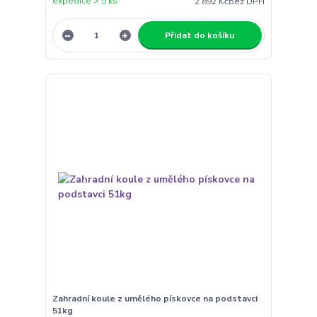
expedice > 5 ks
2 892 Kč
bez DPH
Přidat do košíku
Zahradní koule z umělého pískovce na podstavci
51kg