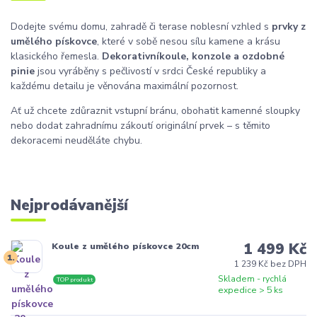
Dodejte svému domu, zahradě či terase noblesní vzhled s
prvky z
umělého pískovce
, které v sobě nesou sílu kamene a krásu
klasického řemesla.
Dekorativní
koule, konzole a ozdobné
pinie
jsou vyráběny s pečlivostí v srdci České republiky a
každému detailu je věnována maximální pozornost.
Ať už chcete zdůraznit vstupní bránu, obohatit kamenné sloupky
nebo dodat zahradnímu zákoutí originální prvek – s těmito
dekoracemi neuděláte chybu.
Nejprodávanější
1 499 Kč
Koule z umělého pískovce 20cm
1.
1 239 Kč bez DPH
Skladem - rychlá
TOP produkt
expedice > 5 ks