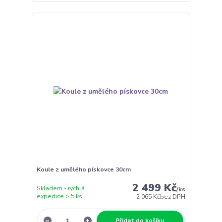
Koule z umělého pískovce 30cm
2 499 Kč
Skladem - rychlá
/
ks
expedice > 5 ks
2 065 Kč
bez DPH
Přidat do košíku