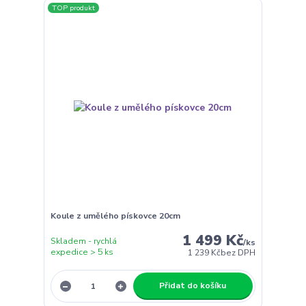
TOP produkt
Koule z umělého pískovce 20cm
1 499 Kč
Skladem - rychlá
/
ks
expedice > 5 ks
1 239 Kč
bez DPH
Přidat do košíku