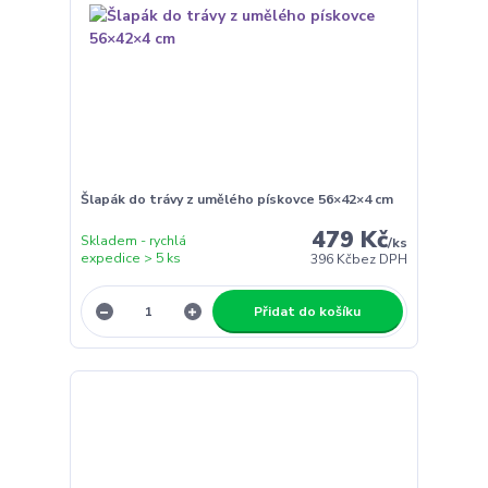
Šlapák do trávy z umělého pískovce 56×42×4 cm
479 Kč
Skladem - rychlá
/
ks
expedice > 5 ks
396 Kč
bez DPH
Přidat do košíku