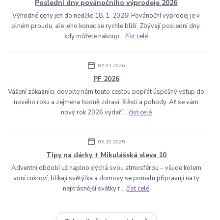
Poslední dny povánočního výprodeje 2026
Výhodné ceny jen do neděle 18. 1. 2026! Povánoční výprodej je v
plném proudu, ale jeho konec se rychle blíží. Zbývají poslední dny,
kdy můžete nakoup...
číst celé
02.01.2026
PF 2026
Vážení zákazníci, dovolte nám touto cestou popřát úspěšný vstup do
nového roku a zejména hodně zdraví, štěstí a pohody. Ať se vám
nový rok 2026 vydaří...
číst celé
05.12.2025
Tipy na dárky + Mikulášská sleva 10
Adventní období už naplno dýchá svou atmosférou – všude kolem
voní cukroví, blikají světýlka a domovy se pomalu připravují na ty
nejkrásnější svátky r...
číst celé