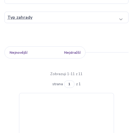
Typ zahrady
Nejnovější
Nejlevnější
Nejdražší
Zobrazuji 1-11 z 11
strana
z 1