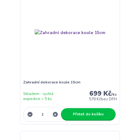
Zahradní dekorace koule 15cm
699 Kč
Skladem - rychlá
/
ks
expedice > 5 ks
578 Kč
bez DPH
Přidat do košíku