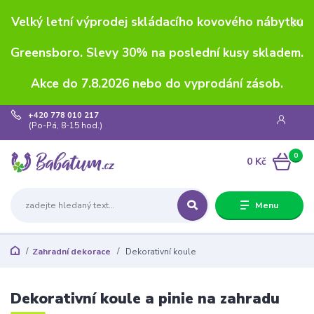
Velký letní výprodej skládacího kovového nábytku
Greensboro. Slevy 30% na poslední kusy skladem.
Akce do 7.8.2026 nebo do vyprodání zásob.
+420 778 010 217
(Po-Pá, 8-15 hod.)
0
0 Kč
Menu
Zahradní dekorace
Dekorativní koule
Dekorativní koule a pinie na zahradu