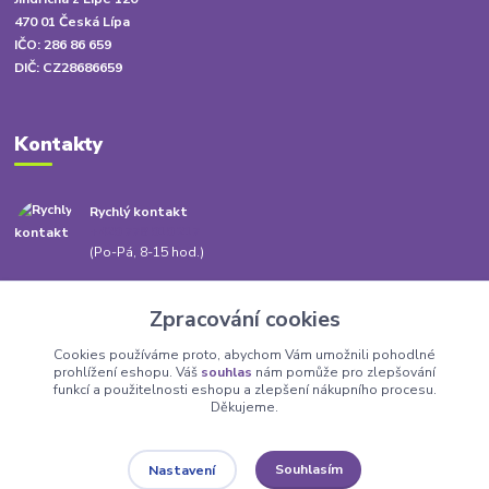
470 01 Česká Lípa
IČO: 286 86 659
DIČ: CZ28686659
Kontakty
Rychlý kontakt
+420 778 010 217
(Po-Pá, 8-15 hod.)
info@babatum.cz
Zpracování cookies
Cookies používáme proto, abychom Vám umožnili pohodlné
prohlížení eshopu. Váš
souhlas
nám pomůže pro zlepšování
funkcí a použitelnosti eshopu a zlepšení nákupního procesu.
Děkujeme.
Upravit sběr cookies.
Souhlasím
Nastavení