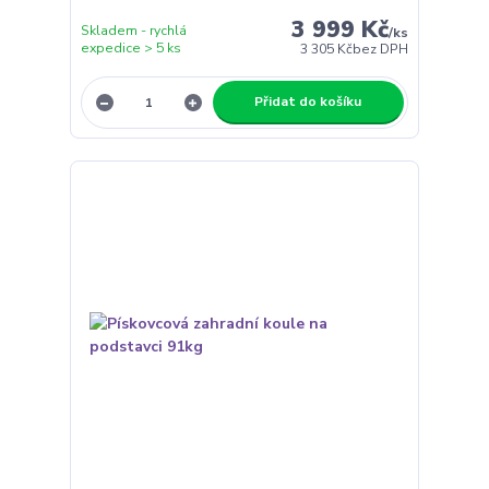
3 999 Kč
Skladem - rychlá
/
ks
expedice > 5 ks
3 305 Kč
bez DPH
Přidat do košíku