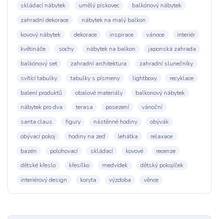
skládací nábytek
umělý pískovec
balkónový nábytek
zahradní dekorace
nábytek na malý balkon
kovový nábytek
dekorace
inspirace
vánoce
interiér
květináče
sochy
nábytek na balkon
japonská zahrada
balkónový set
zahradní architektura
zahradní slunečníky
svítící tabulky
tabulky s písmeny
lightboxy
recyklace
balení produktů
obalové materiály
balkonový nábytek
nábytek pro dva
terasa
posezení
vánoční
santa claus
figury
nástěnné hodiny
obývák
obývací pokoj
hodiny na zeď
lehátka
relaxace
bazén
polohovací
skládací
kovové
recenze
dětské křeslo
křesílko
medvídek
dětský pokojíček
interiérový design
koryta
výzdoba
věnce