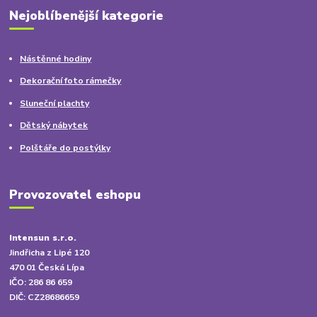
Nejoblíbenější kategorie
Nástěnné hodiny
Dekorační foto rámečky
Sluneční plachty
Dětský nábytek
Polštáře do postýlky
Provozovatel eshopu
Intensun s.r.o.
Jindřicha z Lipé 120
470 01 Česká Lípa
IČO: 286 86 659
DIČ: CZ28686659