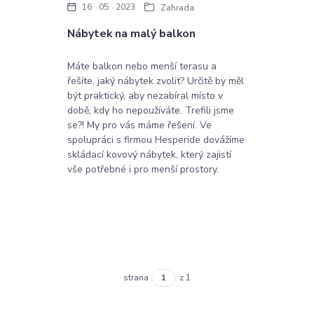
16
05
2023
Zahrada
Nábytek na malý balkon
Máte balkon nebo menší terasu a
řešíte, jaký nábytek zvolit? Určitě by měl
být praktický, aby nezabíral místo v
době, kdy ho nepoužíváte. Trefili jsme
se?! My pro vás máme řešení. Ve
spolupráci s firmou Hesperide dovážíme
skládací kovový nábytek, který zajistí
vše potřebné i pro menší prostory.
strana
z 1