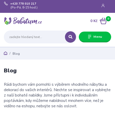
+420 778 010 217
(Po-Pá, 8-15 hod.)
0
0 Kč
Menu
Blog
Blog
Rádi bychom vám pomohli s výběrem vhodného nábytku a
dekorací do vašich interiérů. Nechte se inspirovat a vybírejte
z naší bohaté nabídky. Jsme přístupni i k individuálním
poptávkám, kdy můžeme nabídnout mnohem více, než je
viděno na eshopu, nebojte se nás oslovit.