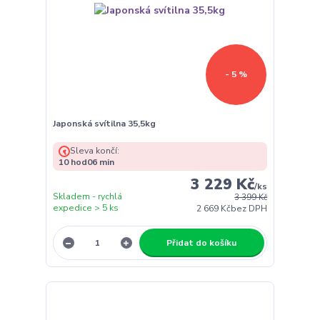
- 5 %
Japonská svítilna 35,5kg
Sleva končí:
10
hod
06
min
3 229 Kč
/
ks
Skladem - rychlá
3 399 Kč
expedice > 5 ks
2 669 Kč
bez DPH
Přidat do košíku