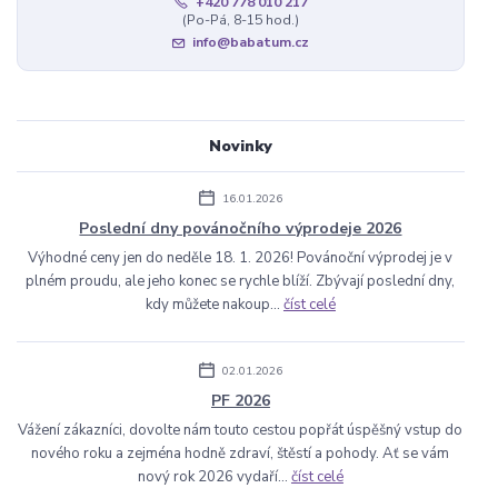
+420 778 010 217
(Po-Pá, 8-15 hod.)
info@babatum.cz
Novinky
16.01.2026
Poslední dny povánočního výprodeje 2026
Výhodné ceny jen do neděle 18. 1. 2026! Povánoční výprodej je v
plném proudu, ale jeho konec se rychle blíží. Zbývají poslední dny,
kdy můžete nakoup...
číst celé
02.01.2026
PF 2026
Vážení zákazníci, dovolte nám touto cestou popřát úspěšný vstup do
nového roku a zejména hodně zdraví, štěstí a pohody. Ať se vám
nový rok 2026 vydaří...
číst celé