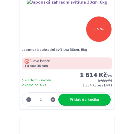
- 5 %
Japonská zahradní svítilna 30cm, 8kg
Sleva končí:
10
hod
06
min
1 614 Kč
/
ks
Skladem - rychlá
1 699 Kč
expedice 4 ks
1 334 Kč
bez DPH
Přidat do košíku