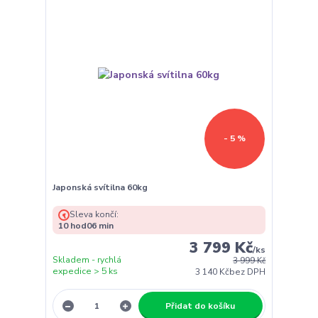
- 5 %
Japonská svítilna 60kg
Sleva končí:
10
hod
06
min
3 799 Kč
/
ks
Skladem - rychlá
3 999 Kč
expedice > 5 ks
3 140 Kč
bez DPH
Přidat do košíku