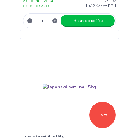
Skladem - rychlá
1 799 Kč
expedice > 5 ks
1 412 Kč
bez DPH
Přidat do košíku
- 5 %
Japonská svítilna 15kg