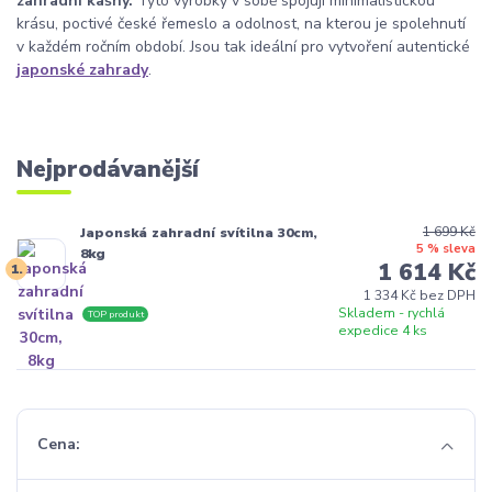
zahradní kašny.
Tyto výrobky v sobě spojují minimalistickou
krásu, poctivé české řemeslo a odolnost, na kterou je spolehnutí
v každém ročním období. Jsou tak ideální pro vytvoření autentické
japonské zahrady
.
Nejprodávanější
1 699 Kč
Japonská zahradní svítilna 30cm,
5 % sleva
8kg
1 614 Kč
1.
1 334 Kč bez DPH
Skladem - rychlá
TOP produkt
expedice 4 ks
Cena: