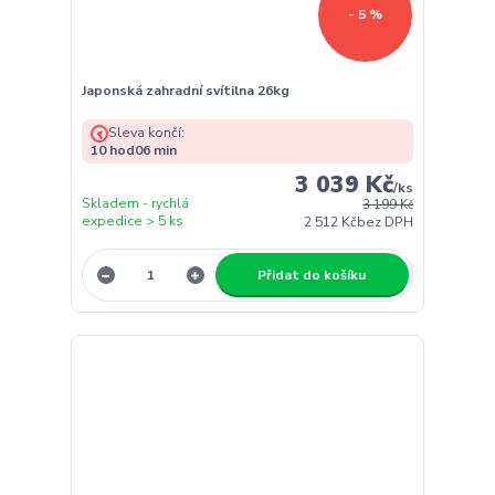
- 5 %
Japonská zahradní svítilna 26kg
Sleva končí:
10
hod
06
min
3 039 Kč
/
ks
Skladem - rychlá
3 199 Kč
expedice > 5 ks
2 512 Kč
bez DPH
Přidat do košíku