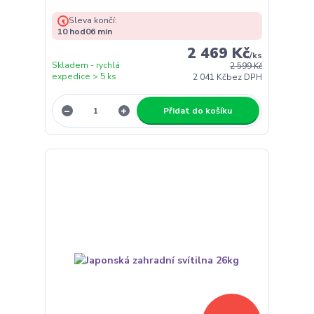
Sleva končí:
10
hod
06
min
2 469 Kč
/
ks
Skladem - rychlá
2 599 Kč
expedice > 5 ks
2 041 Kč
bez DPH
Přidat do košíku