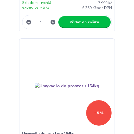
Skladem - rychlá
7 999 Kč
expedice > 5 ks
6 280 Kč
bez DPH
Přidat do košíku
- 5 %
Umyvadlo do prostoru 154kg