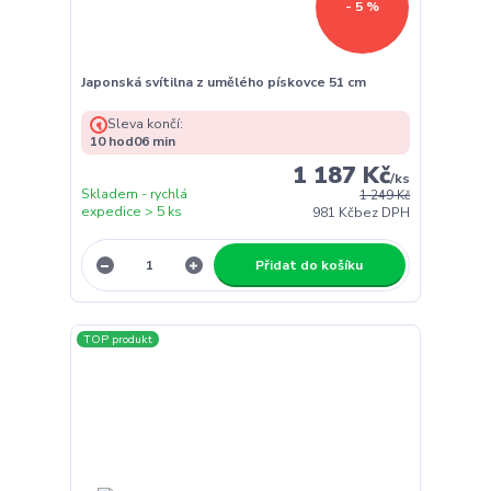
- 5 %
Japonská svítilna z umělého pískovce 51 cm
Sleva končí:
10
hod
06
min
1 187 Kč
/
ks
Skladem - rychlá
1 249 Kč
expedice > 5 ks
981 Kč
bez DPH
Přidat do košíku
TOP produkt