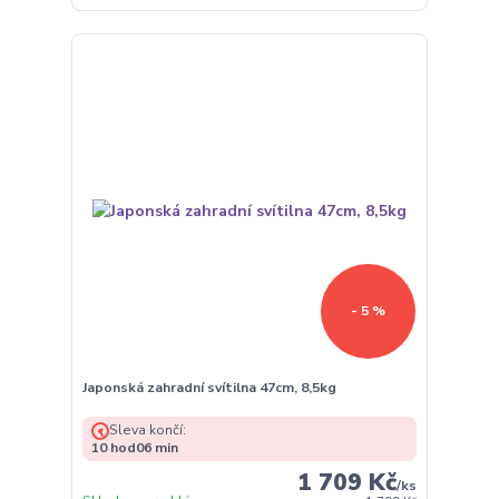
- 5 %
Japonská zahradní svítilna 47cm, 8,5kg
Sleva končí:
10
hod
06
min
1 709 Kč
/
ks