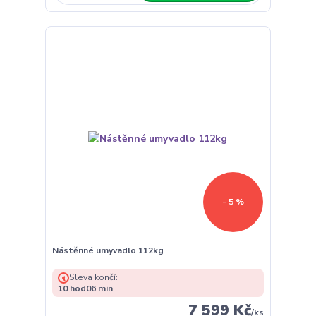
- 5 %
Nástěnné umyvadlo 112kg
Sleva končí:
10
hod
06
min
7 599 Kč
/
ks