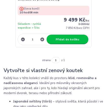
Sleva končí:
10
hod
06
min
9 499 Kč
/
ks
Skladem - rychlá
9 999 Kč
expedice > 5 ks
7 850 Kč
bez DPH
Přidat do košíku
strana
z 1
Vytvořte si vlastní zenový koutek
Každý kus v této kolekci vnáší do prostoru
klid, rovnováhu a
nadčasovou eleganci
. Ideální pro milovníky okrasných
japonských zahrad, ale i pro ty, kdo hledají originální akcent pro
moderní dvorek, terasu nebo přírodní zákoutí.
Japonské svítilny (tōrō)
– stylová světla, která působí i ve
dne jako umělecké dílo