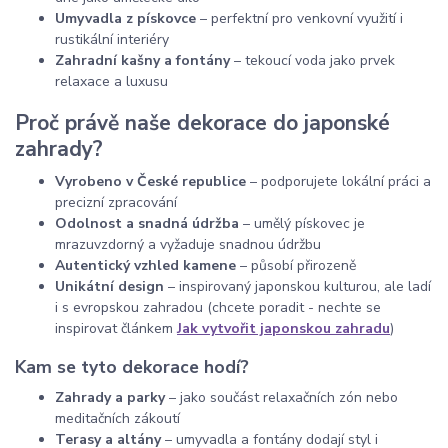
Umyvadla z pískovce
– perfektní pro venkovní využití i
rustikální interiéry
Zahradní kašny a fontány
– tekoucí voda jako prvek
relaxace a luxusu
Proč právě naše dekorace do japonské
zahrady?
Vyrobeno v České republice
– podporujete lokální práci a
precizní zpracování
Odolnost a snadná údržba
– umělý pískovec je
mrazuvzdorný a vyžaduje snadnou údržbu
Autentický vzhled kamene
– působí přirozeně
Unikátní design
– inspirovaný japonskou kulturou, ale ladí
i s evropskou zahradou (chcete poradit - nechte se
inspirovat článkem
Jak vytvořit japonskou zahradu
)
Kam se tyto dekorace hodí?
Zahrady a parky
– jako součást relaxačních zón nebo
meditačních zákoutí
Terasy a altány
– umyvadla a fontány dodají styl i