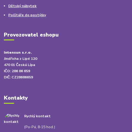
Dětský nábytek
Polštáře do postýlky
Provozovatel eshopu
Intensun s.r.o.
Jindřicha z Lipé 120
470 01 Česká Lípa
IČO: 286 86 659
DIČ: CZ28686659
Kontakty
Rychlý kontakt
+420 778 010 217
(Po-Pá, 8-15 hod.)