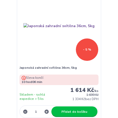
- 5 %
Japonská zahradní svítilna 36cm, 5kg
Sleva končí:
10
hod
06
min
1 614 Kč
/
ks
Skladem - rychlá
1 699 Kč
expedice > 5 ks
1 334 Kč
bez DPH
Přidat do košíku