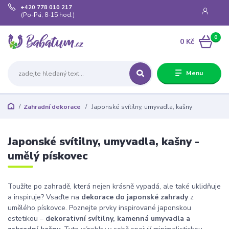
+420 778 010 217
(Po-Pá, 8-15 hod.)
0
0 Kč
Menu
Zahradní dekorace
Japonské svítilny, umyvadla, kašny
Japonské svítilny, umyvadla, kašny -
umělý pískovec
Toužíte po zahradě, která nejen krásně vypadá, ale také uklidňuje
a inspiruje? Vsaďte na
dekorace do japonské zahrady
z
umělého pískovce. Poznejte prvky inspirované japonskou
estetikou –
dekorativní svítilny, kamenná umyvadla a