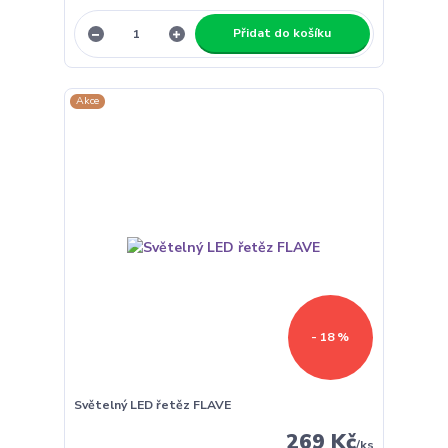
Přidat do košíku
Akce
- 18 %
Světelný LED řetěz FLAVE
269 Kč
/
ks