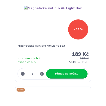
- 35 %
Magnetické svítidlo A6 Light Box
189 Kč
Skladem - rychlá
289 Kč
expedice > 5
156 Kč
bez DPH
Přidat do košíku
Akce