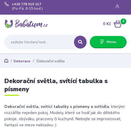
+420 778 010 217
(Po-Pá, 8-15 hod.)
0
0 Kč
Menu
Dekorace
Dekorační světla
Dekorační světla, svítící tabulka s
písmeny
Dekorační světla, svítící tabulky s písmeny a svítidla
, kterými
rozzáříte nejeden pokoj. Modely, které se hodí jak do dětského
pokoje, obýváku, pracovny či kuchyně. Nebojte se improvizovat,
fantazii se meze nekladou :)