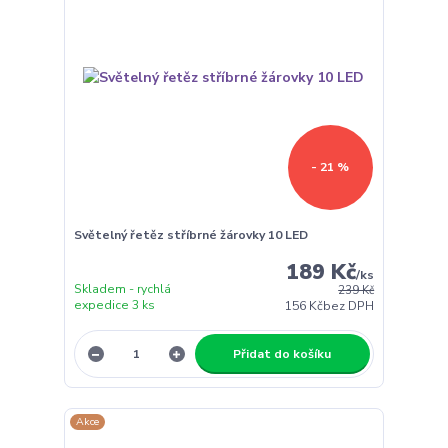
- 21 %
Světelný řetěz stříbrné žárovky 10 LED
189 Kč
/
ks
Skladem - rychlá
239 Kč
expedice 3 ks
156 Kč
bez DPH
Přidat do košíku
Akce