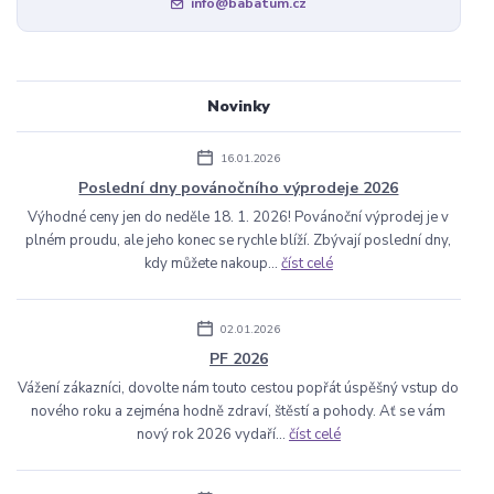
info@babatum.cz
Novinky
16.01.2026
Poslední dny povánočního výprodeje 2026
Výhodné ceny jen do neděle 18. 1. 2026! Povánoční výprodej je v
plném proudu, ale jeho konec se rychle blíží. Zbývají poslední dny,
kdy můžete nakoup...
číst celé
02.01.2026
PF 2026
Vážení zákazníci, dovolte nám touto cestou popřát úspěšný vstup do
nového roku a zejména hodně zdraví, štěstí a pohody. Ať se vám
nový rok 2026 vydaří...
číst celé