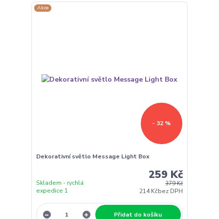
Akce
- 32 %
Dekorativní světlo Message Light Box
259 Kč
Skladem - rychlá
379 Kč
expedice 1
214 Kč
bez DPH
Přidat do košíku