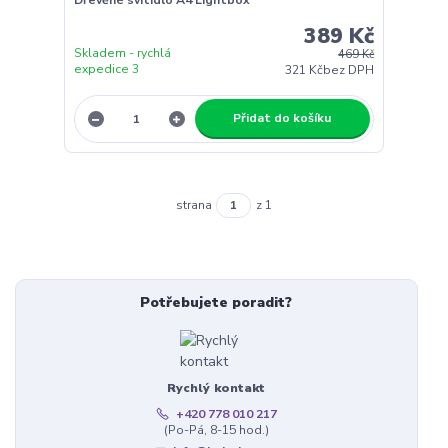
389 Kč
Skladem - rychlá
469 Kč
expedice 3
321 Kč
bez DPH
Přidat do košíku
strana
z 1
Potřebujete poradit?
Rychlý kontakt
+420 778 010 217
(Po-Pá, 8-15 hod.)