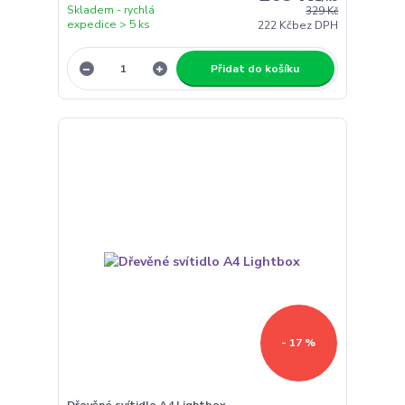
Skladem - rychlá
329 Kč
expedice > 5 ks
222 Kč
bez DPH
Přidat do košíku
- 17 %
Dřevěné svítidlo A4 Lightbox