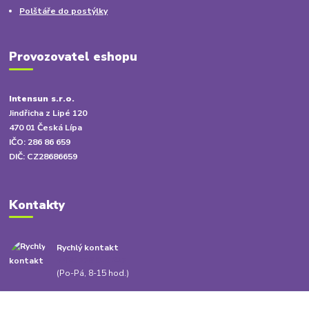
Polštáře do postýlky
Provozovatel eshopu
Intensun s.r.o.
Jindřicha z Lipé 120
470 01 Česká Lípa
IČO: 286 86 659
DIČ: CZ28686659
Kontakty
Rychlý kontakt
+420 778 010 217
(Po-Pá, 8-15 hod.)
info@babatum.cz