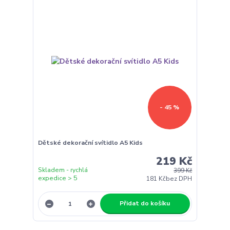
- 45 %
Dětské dekorační svítidlo A5 Kids
219 Kč
Skladem - rychlá
399 Kč
expedice > 5
181 Kč
bez DPH
Přidat do košíku