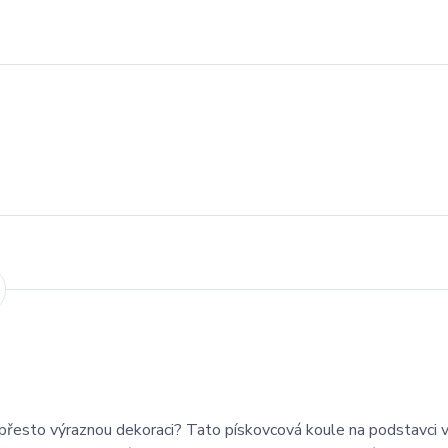
přesto
výraznou
dekoraci?
Tato
pískovcová
koule
na
podstavci