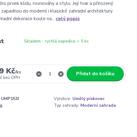
ru prvek klidu, rovnováhy a stylu. Její tvar a přirozený
 zapadnou do moderní i klasické zahradní architektury.
radní dekorace koule na...
celý popis
st
Skladem - rychlá expedice > 5 ks
9 Kč
/
ks
Přidat do košíku
č
bez DPH
UMP153I
Výrobce:
Umělý pískovec
kg
Typ zahrady:
Moderní zahrada