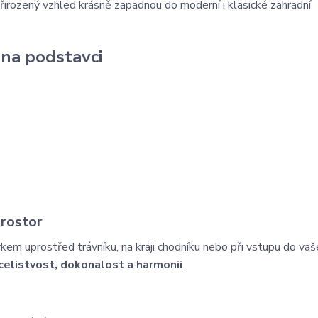
řirozený
vzhled
krásně
zapadnou
do
moderní
i
klasické
zahradní
na podstavci
rostor
vkem
uprostřed
trávníku,
na
kraji
chodníku
nebo
při
vstupu
do
vaš
celistvost,
dokonalost
a
harmonii
.