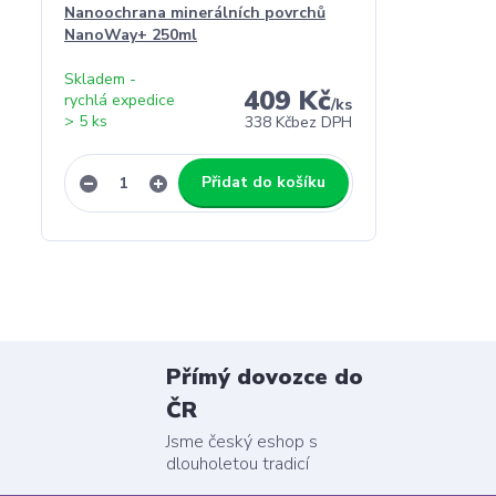
Nanoochrana minerálních povrchů
NanoWay+ 250ml
Skladem -
409 Kč
rychlá expedice
/
ks
> 5 ks
338 Kč
bez DPH
Přidat do košíku
Přímý dovozce do
ČR
Jsme český eshop s
dlouholetou tradicí