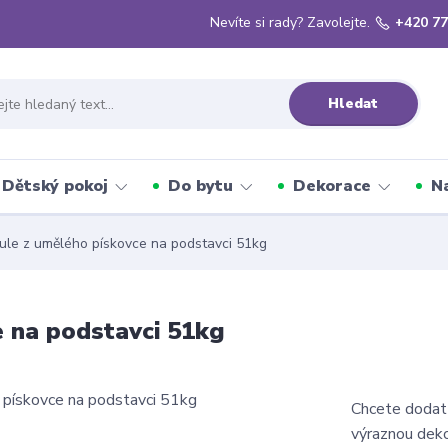
Nevíte si rady? Zavolejte.
+420 77
Hledat
Dětský pokoj
Do bytu
Dekorace
N
ule z umělého pískovce na podstavci 51kg
e na podstavci 51kg
Chcete dodat
výraznou deko