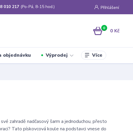
8 010 217
(Po-Pá, 8-15 hod.)
Přihlášení
0
0 Kč
Více
a objednávku
Výprodej
 své zahradě nadčasový šarm a jednoduchou, přesto
raci? Tato pískovcová koule na podstavci vnese do