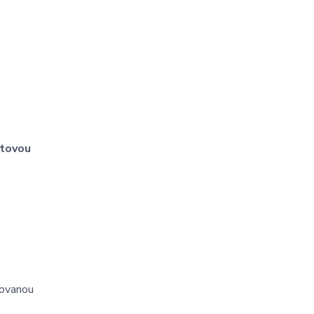
tovou
vovanou