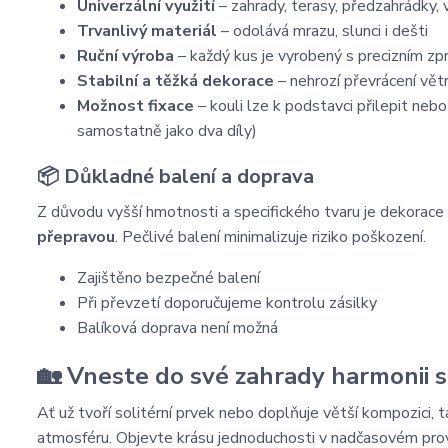
Univerzální
využití
–
zahrady,
terasy,
předzahrádky,
Trvanlivý
materiál
–
odolává
mrazu,
slunci
i
dešti
Ruční
výroba
–
každý
kus je vyrobený
s
precizním
zp
Stabilní
a
těžká
dekorace
–
nehrozí
převrácení
vět
Možnost
fixace
–
kouli
lze
k
podstavci
přilepit
neb
samostatně jako dva díly)
📦
Důkladné
balení
a
doprava
Z
důvodu
vyšší
hmotnosti
a
specifického
tvaru
je
dekorace
přepravou
.
Pečlivé
balení
minimalizuje
riziko
poškození.
Zajištěno
bezpečné
balení
Při
převzetí
doporučujeme
kontrolu
zásilky
Balíková
doprava
není
možná
🏡
Vneste
do
své
zahrady
harmonii
Ať
už
tvoří
solitérní
prvek
nebo
doplňuje
větší
kompozici,
t
atmosféru.
Objevte
krásu
jednoduchosti
v
nadčasovém
pro