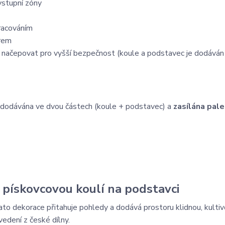
vstupní
zóny
racováním
rem
o
načepovat
pro
vyšší
bezpečnost (koule a podstavec je dodáván
dodávána
ve
dvou
částech (
koule +
podstavec)
a
zasílána
pale
s
pískovcovou
koulí
na
podstavci
ato
dekorace
přitahuje
pohledy
a
dodává
prostoru
klidnou,
kulti
vedení
z
české
dílny.