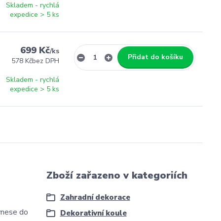
Skladem - rychlá
expedice > 5 ks
699 Kč
/
ks
Přidat do košíku
578 Kč
bez DPH
Skladem - rychlá
expedice > 5 ks
Zboží zařazeno v kategoriích
Zahradní dekorace
vnese
do
Dekorativní koule