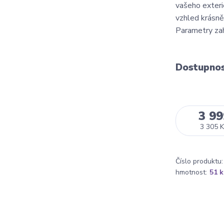
vašeho exterié
vzhled krásně
Parametry zah
Dostupno
3 99
3 305 K
Číslo produktu:
hmotnost:
51 