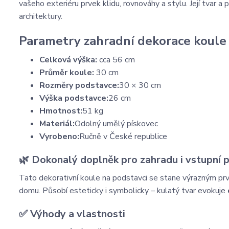
vašeho
exteriéru
prvek
klidu,
rovnováhy
a
stylu.
Její
tvar
a
p
architektury.
Parametry zahradní dekorace koule 
Celková
výška:
cca
56
cm
Průměr
koule:
30
cm
Rozměry
podstavce:
30 ×
30
cm
Výška
podstavce:
26
cm
Hmotnost:
51
kg
Materiál:
Odolný
umělý
pískovec
Vyrobeno:
Ručně
v
České
republice
🌿
Dokonalý
doplněk
pro
zahradu
i
vstupní
p
Tato
dekorativní
koule
na
podstavci
se
stane
výrazným
pr
domu.
Působí
esteticky
i
symbolicky –
kulatý
tvar
evokuje
✅
Výhody
a
vlastnosti