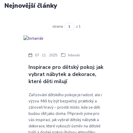
Nejnovější články
strana
z 1
07
11
2025
Interiér
Inspirace pro dětský pokoj: jak
vybrat nábytek a dekorace,
které děti milují
Zařizování dětského pokoje je radost, ale i
výzva. Měl by být bezpečný, praktický a
zároveň hravý – prostě místo, kde se děti
budou cítit jako doma. Připravili jsme pro
vás inspiraci, jak vybrat dětský nábytek a
dekorace, které vykouzlí úsměv na dětské
tváři a dodají pokoji útulnou atmosféru.