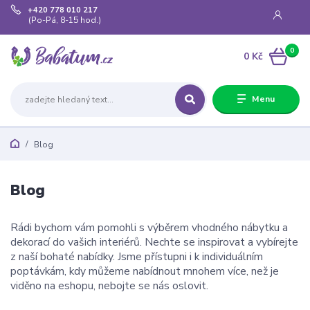
+420 778 010 217
(Po-Pá, 8-15 hod.)
0
0 Kč
Menu
Blog
Blog
Rádi bychom vám pomohli s výběrem vhodného nábytku a
dekorací do vašich interiérů. Nechte se inspirovat a vybírejte
z naší bohaté nabídky. Jsme přístupni i k individuálním
poptávkám, kdy můžeme nabídnout mnohem více, než je
viděno na eshopu, nebojte se nás oslovit.