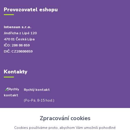
Provozovatel eshopu
Intensun s.r.o.
Jindřicha z Lipé 120
470 01 Česká Lípa
IČO: 286 86 659
DIČ: CZ28686659
Kontakty
Rychlý kontakt
+420 778 010 217
(Po-Pá, 8-15 hod.)
info@babatum.cz
Zpracování cookies
Cookies používáme proto, abychom Vám umožnili pohodlné