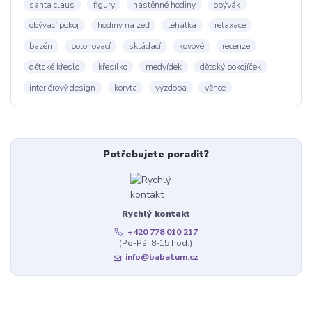
santa claus
figury
nástěnné hodiny
obývák
obývací pokoj
hodiny na zeď
lehátka
relaxace
bazén
polohovací
skládací
kovové
recenze
dětské křeslo
křesílko
medvídek
dětský pokojíček
interiérový design
koryta
výzdoba
věnce
Potřebujete poradit?
Rychlý kontakt
+420 778 010 217
(Po-Pá, 8-15 hod.)
info@babatum.cz