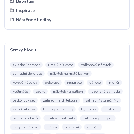
Babatum
Inspirace
Nástěnné hodiny
Štítky blogu
skládací nábytek
umělý pískovec
balkónový nábytek
zahradní dekorace
nábytek na malý balkon
kovový nábytek
dekorace
inspirace
vánoce
interiér
květináče
sochy
nábytek na balkon
japonská zahrada
balkónový set
zahradní architektura
zahradní slunečníky
svítící tabulky
tabulky s písmeny
lightboxy
recyklace
balení produktů
obalové materiály
balkonový nábytek
nábytek pro dva
terasa
posezení
vánoční