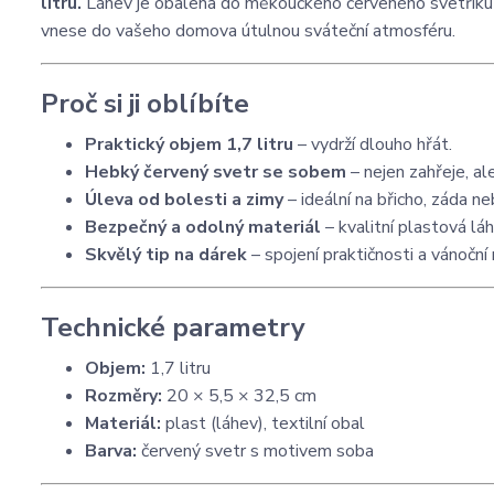
litru.
Láhev je obalena do měkoučkého červeného svetříku 
vnese do vašeho domova útulnou sváteční atmosféru.
Proč si ji oblíbíte
Praktický objem 1,7 litru
– vydrží dlouho hřát.
Hebký červený svetr se sobem
– nejen zahřeje, ale
Úleva od bolesti a zimy
– ideální na břicho, záda n
Bezpečný a odolný materiál
– kvalitní plastová láh
Skvělý tip na dárek
– spojení praktičnosti a vánoční 
Technické parametry
Objem:
1,7 litru
Rozměry:
20 × 5,5 × 32,5 cm
Materiál:
plast (láhev), textilní obal
Barva:
červený svetr s motivem soba