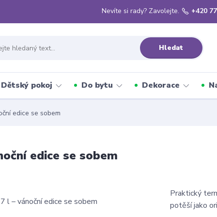
Nevíte si rady? Zavolejte.
+420 77
Hledat
Dětský pokoj
Do bytu
Dekorace
N
noční edice se sobem
ánoční edice se sobem
Praktický ter
potěší jako or