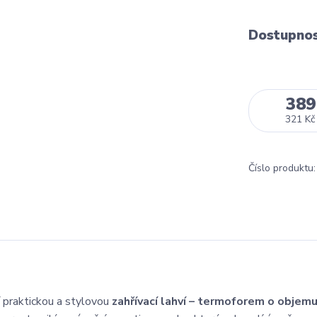
Dostupno
389
321 Kč
Číslo produktu:
í praktickou a stylovou
zahřívací lahví – termoforem o objemu