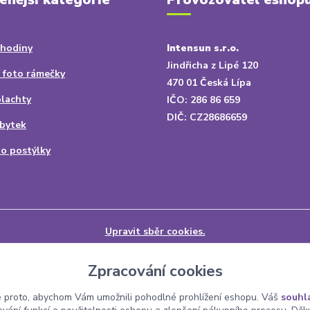
 hodiny
Intensun s.r.o.
Jindřicha z Lipé 120
 foto rámečky
470 01 Česká Lípa
plachty
IČO: 286 86 659
DIČ: CZ28686659
bytek
do postýlky
Upravit sběr cookies.
Zpracování cookies
 proto, abychom Vám umožnili pohodlné prohlížení eshopu. Váš
souhl