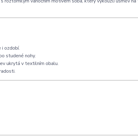
s roztomilým vánočním motivem soba, který vykouzlí úsměv na t
 i ozdobí.
ebo studené nohy.
ev ukrytá v textilním obalu.
radosti.