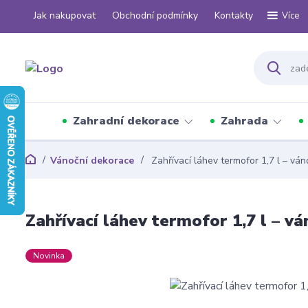
Jak nakupovat
Obchodní podmínky
Kontakty
Více
Zahradní dekorace
Zahrada
Vánoční dekorace
Zahřívací láhev termofor 1,7 l – vá
Zahřívací láhev termofor 1,7 l – v
Novinka