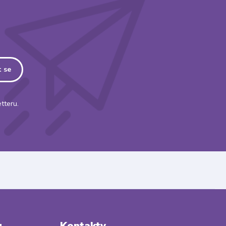
t se
tteru.
u
Kontakty