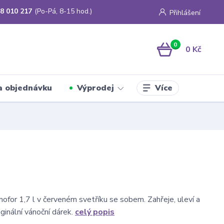
8 010 217
(Po-Pá, 8-15 hod.)
Přihlášení
0
0 Kč
Více
a objednávku
Výprodej
mofor 1,7 l v červeném svetříku se sobem. Zahřeje, uleví a
iginální vánoční dárek.
celý popis