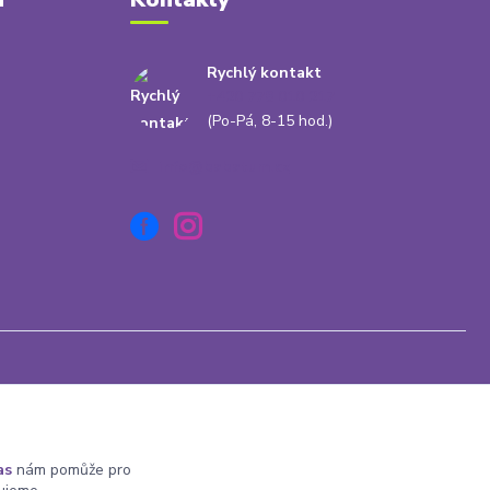
Rychlý kontakt
+420 778 010 217
(Po-Pá, 8-15 hod.)
info@babatum.cz
Vytvořeno na
Eshop-rychle.cz
as
nám pomůže pro