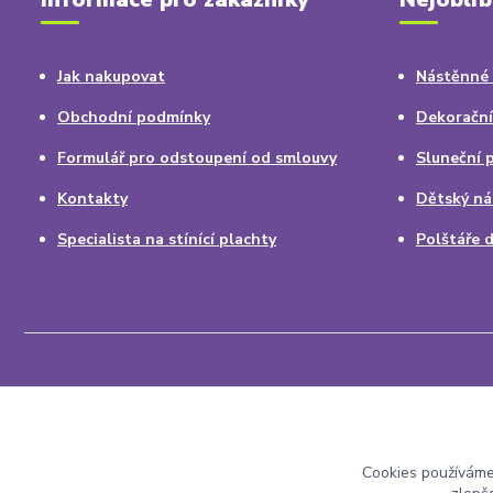
Jak nakupovat
Nástěnné
Obchodní podmínky
Dekorační
Formulář pro odstoupení od smlouvy
Sluneční 
Kontakty
Dětský ná
Specialista na stínící plachty
Polštáře 
Babatum.cz - vše pro byt a dům
Cookies používáme