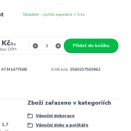
st
Skladem - rychlá expedice > 5 ks
 Kč
/
ks
Přidat do košíku
bez DPH
ATM147756B
EAN kód:
3560237563862
Zboží zařazeno v kategoriích
Vánoční dekorace
 1,7
Vánoční deky a polštáře