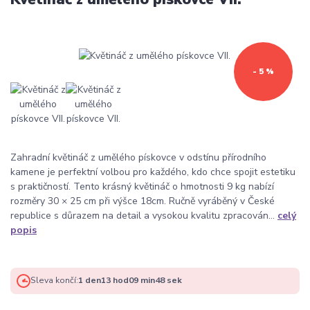
- 5 %
Zahradní květináč z umělého pískovce v odstínu přírodního
kamene je perfektní volbou pro každého, kdo chce spojit estetiku
s praktičností. Tento krásný květináč o hmotnosti 9 kg nabízí
rozměry 30 × 25 cm při výšce 18cm. Ručně vyráběný v České
republice s důrazem na detail a vysokou kvalitu zpracován...
celý
popis
Sleva končí:
1
den
13
hod
09
min
47
sek