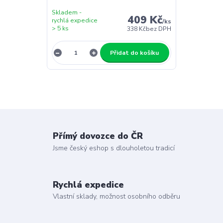
Skladem -
409 Kč
rychlá expedice
/
ks
> 5 ks
338 Kč
bez DPH
Přidat do košíku
Přímý dovozce do ČR
Jsme český eshop s dlouholetou tradicí
Rychlá expedice
Vlastní sklady, možnost osobního odběru