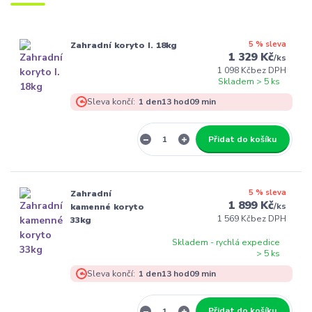
5 % sleva
Zahradní koryto I. 18kg
1 329 Kč
/
ks
1 098 Kč
bez DPH
Skladem > 5 ks
Sleva končí:
1
den
13
hod
09
min
Přidat do košíku
5 % sleva
Zahradní
1 899 Kč
/
ks
kamenné koryto
1 569 Kč
bez DPH
33kg
Skladem - rychlá expedice
> 5 ks
Sleva končí:
1
den
13
hod
09
min
Přidat do košíku