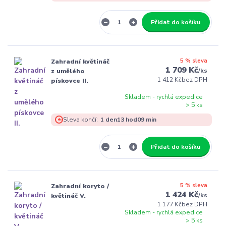
Přidat do košíku
5 % sleva
Zahradní květináč
1 709 Kč
/
ks
z umělého
1 412 Kč
bez DPH
pískovce II.
Skladem - rychlá expedice
> 5 ks
Sleva končí:
1
den
13
hod
09
min
Přidat do košíku
5 % sleva
Zahradní koryto /
1 424 Kč
/
ks
květináč V.
1 177 Kč
bez DPH
Skladem - rychlá expedice
> 5 ks