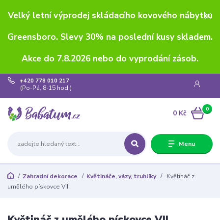
Velký letní výprodej skládacího kovového nábytku
Greensboro. Slevy 30% na poslední kusy skladem.
Akce do 7.8.2026 nebo do vyprodání zásob.
+420 778 010 217
(Po-Pá, 8-15 hod.)
0
0 Kč
Menu
Zahradní dekorace
Květináče, vázy, truhlíky
Květináč z
umělého pískovce VII.
Květináč z umělého pískovce VII.