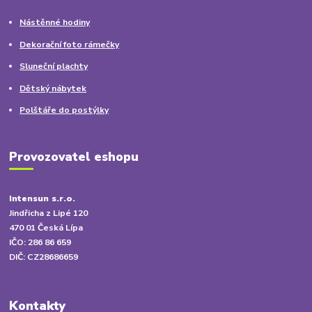
Nástěnné hodiny
Dekorační foto rámečky
Sluneční plachty
Dětský nábytek
Polštáře do postýlky
Provozovatel eshopu
Intensun s.r.o.
Jindřicha z Lipé 120
470 01 Česká Lípa
IČO: 286 86 659
DIČ: CZ28686659
Kontakty