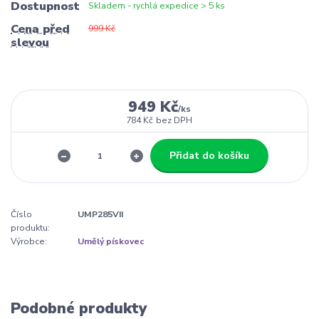
Dostupnost
Skladem - rychlá expedice > 5 ks
Cena před
999 Kč
slevou
949 Kč
/
ks
784 Kč
bez DPH
Přidat do košíku
Číslo
UMP285VII
produktu:
Výrobce:
Umělý pískovec
Podobné produkty