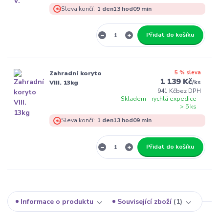
Sleva končí:
1
den
13
hod
09
min
Přidat do košíku
5 % sleva
Zahradní koryto
1 139 Kč
/
ks
VIII. 13kg
941 Kč
bez DPH
Skladem - rychlá expedice
> 5 ks
Sleva končí:
1
den
13
hod
09
min
Přidat do košíku
Informace o produktu
Související zboží
1