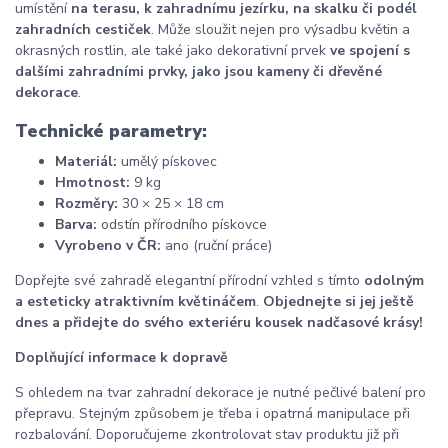
umístění
na terasu, k zahradnímu jezírku, na skalku či podél
zahradních cestiček
. Může sloužit nejen pro výsadbu květin a
okrasných rostlin, ale také jako dekorativní prvek
ve spojení s
dalšími zahradními prvky, jako jsou kameny či dřevěné
dekorace
.
Technické parametry:
Materiál:
umělý pískovec
Hmotnost:
9 kg
Rozměry:
30 × 25 × 18 cm
Barva:
odstín přírodního pískovce
Vyrobeno v ČR:
ano (ruční práce)
Dopřejte své zahradě elegantní přírodní vzhled s tímto
odolným
a esteticky atraktivním květináčem
.
Objednejte si jej ještě
dnes a přidejte do svého exteriéru kousek nadčasové krásy!
Doplňující informace k dopravě
S ohledem na tvar zahradní dekorace je nutné pečlivé balení pro
přepravu. Stejným způsobem je třeba i opatrná manipulace při
rozbalování. Doporučujeme zkontrolovat stav produktu již při