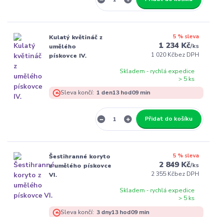
5 % sleva
Kulatý květináč z
1 234 Kč
/
ks
umělého
1 020 Kč
bez DPH
pískovce IV.
Skladem - rychlá expedice
> 5 ks
Sleva končí:
1
den
13
hod
09
min
Přidat do košíku
5 % sleva
Šestihranné koryto
2 849 Kč
/
ks
z umělého pískovce
2 355 Kč
bez DPH
VI.
Skladem - rychlá expedice
> 5 ks
Sleva končí:
3
dny
13
hod
09
min