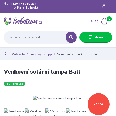
+420 778 010 217
(Po-Pá, 8-15 hod.)
0
0 Kč
Menu
Zahrada
Lucerny, lampy
Venkovní solární lampa Ball
Venkovní solární lampa Ball
TOP produkt
- 15 %