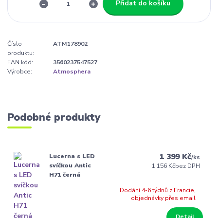
Přidat do košíku
Číslo
ATM178902
produktu:
EAN kód:
3560237547527
Výrobce:
Atmosphera
Podobné produkty
1 399 Kč
Lucerna s LED
/
ks
svíčkou Antic
1 156 Kč
bez DPH
H71 černá
Dodání 4-6 týdnů z Francie,
objednávky přes email
Detail