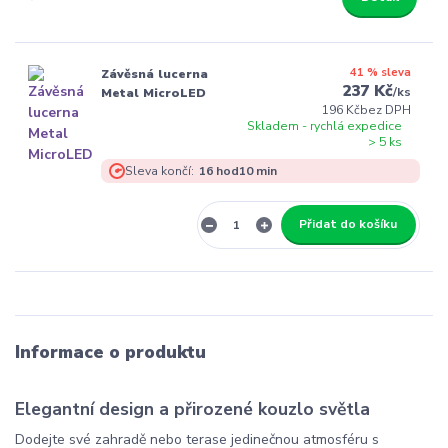
41 % sleva
Závěsná lucerna
237 Kč
/
ks
Metal MicroLED
196 Kč
bez DPH
Skladem - rychlá expedice
> 5 ks
Sleva končí:
16
hod
10
min
Přidat do košíku
Informace o produktu
Elegantní design a přirozené kouzlo světla
Dodejte své zahradě nebo terase jedinečnou atmosféru s