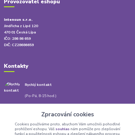
Provozovatel eshopu
Intensun s.r.o.
Jindřicha z Lipé 120
470 01 Česká Lípa
IČO: 286 86 659
DIČ: CZ28686659
Kontakty
Rychlý kontakt
+420 778 010 217
(Po-Pá, 8-15 hod.)
info@babatum.cz
Zpracování cookies
Cookies používáme proto, abychom Vám umožnili pohodlné
prohlížení eshopu. Váš
souhlas
nám pomůže pro zlepšování
funkcí a použitelnosti eshopu a zlepšení nákupního procesu.