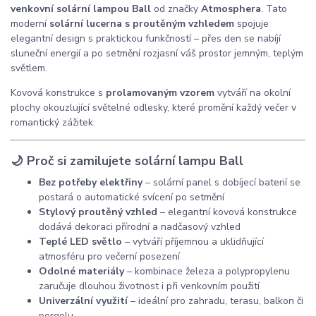
venkovní solární lampou Ball
od značky
Atmosphera
. Tato
moderní
solární lucerna s proutěným vzhledem
spojuje
elegantní design s praktickou funkčností – přes den se nabíjí
sluneční energií a po setmění rozjasní váš prostor jemným, teplým
světlem.
Kovová konstrukce s
prolamovaným vzorem
vytváří na okolní
plochy okouzlující světelné odlesky, které promění každý večer v
romantický zážitek.
🌙 Proč si zamilujete solární lampu Ball
Bez potřeby elektřiny
– solární panel s dobíjecí baterií se
postará o automatické svícení po setmění
Stylový proutěný vzhled
– elegantní kovová konstrukce
dodává dekoraci přírodní a nadčasový vzhled
Teplé LED světlo
– vytváří příjemnou a uklidňující
atmosféru pro večerní posezení
Odolné materiály
– kombinace železa a polypropylenu
zaručuje dlouhou životnost i při venkovním použití
Univerzální využití
– ideální pro zahradu, terasu, balkon či
pergolu