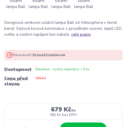
Designová venkovní solární lampa Ball od Atmosphera v černé
barvě. Stylová kovová konstrukce s proutěným vzorem, teplé LED
světlo a solární napájení bez kabelů.
celý popis
Sleva končí:
16
hod
10
min
04
sek
Dostupnost
Skladem - rychlá expedice > 5 ks
Cena před
799 Kč
slevou
679 Kč
/
ks
561 Kč
bez DPH