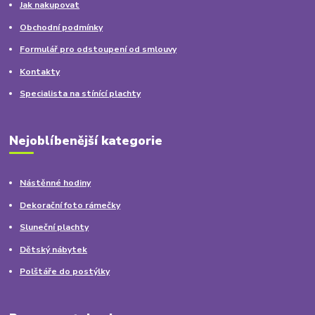
Jak nakupovat
Obchodní podmínky
Formulář pro odstoupení od smlouvy
Kontakty
Specialista na stínící plachty
Nejoblíbenější kategorie
Nástěnné hodiny
Dekorační foto rámečky
Sluneční plachty
Dětský nábytek
Polštáře do postýlky