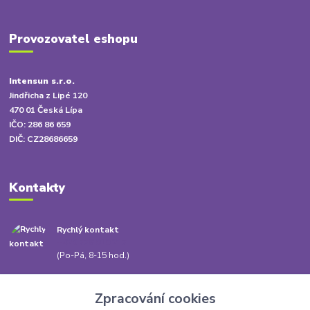
Provozovatel eshopu
Intensun s.r.o.
Jindřicha z Lipé 120
470 01 Česká Lípa
IČO: 286 86 659
DIČ: CZ28686659
Kontakty
Rychlý kontakt
+420 778 010 217
(Po-Pá, 8-15 hod.)
info@babatum.cz
Zpracování cookies