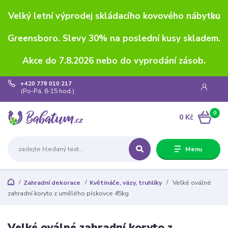
Velký letní výprodej skládacího kovového nábytku
Greensboro. Slevy 30% na poslední kusy skladem.
Akce do 7.8.2026 nebo do vyprodání zásob.
+420 778 010 217
(Po-Pá, 8-15 hod.)
0
0 Kč
Menu
Zahradní dekorace
Květináče, vázy, truhlíky
Velké oválné
zahradní koryto z umělého pískovce 45kg
Velké oválné zahradní koryto z