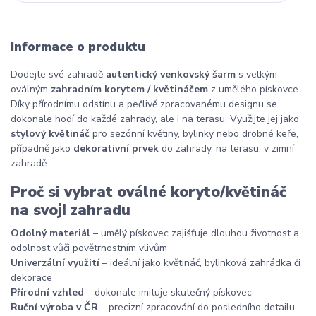
Informace o produktu
Dodejte své zahradě
autentický venkovský šarm
s velkým
oválným
zahradním korytem / květináčem
z umělého pískovce.
Díky přírodnímu odstínu a pečlivě zpracovanému designu se
dokonale hodí do každé zahrady, ale i na terasu. Využijte jej jako
stylový květináč
pro sezónní květiny, bylinky nebo drobné keře,
případně jako
dekorativní prvek
do zahrady, na terasu, v zimní
zahradě...
Proč si vybrat oválné koryto/květináč
na svoji zahradu
Odolný materiál
– umělý pískovec zajišťuje dlouhou životnost a
odolnost vůči povětrnostním vlivům
Univerzální využití
– ideální jako květináč, bylinková zahrádka či
dekorace
Přírodní vzhled
– dokonale imituje skutečný pískovec
Ruční výroba v ČR
– precizní zpracování do posledního detailu