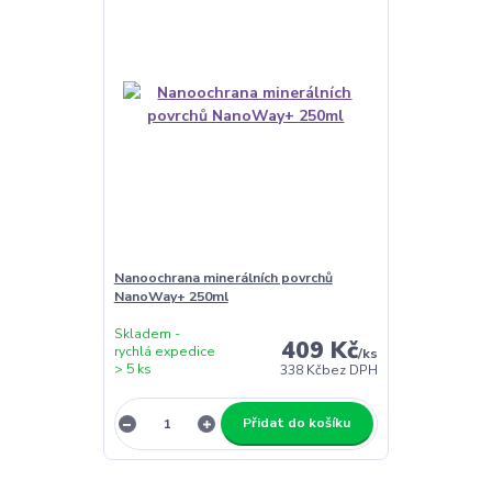
Nanoochrana minerálních povrchů
NanoWay+ 250ml
Skladem -
409 Kč
rychlá expedice
/
ks
> 5 ks
338 Kč
bez DPH
Přidat do košíku