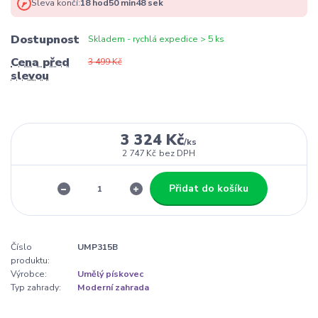
Sleva končí:
18
hod
50
min
48
sek
Dostupnost
Skladem - rychlá expedice > 5 ks
Cena před
3 499 Kč
slevou
3 324 Kč
/
ks
2 747 Kč
bez DPH
Přidat do košíku
Číslo
UMP315B
produktu:
Výrobce:
Umělý pískovec
Typ zahrady:
Moderní zahrada