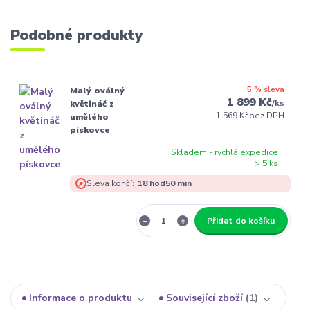
Podobné produkty
5 % sleva
Malý oválný
1 899 Kč
/
ks
květináč z
1 569 Kč
bez DPH
umělého
pískovce
Skladem - rychlá expedice
> 5 ks
Sleva končí:
18
hod
50
min
Přidat do košíku
Informace o produktu
Související zboží
1