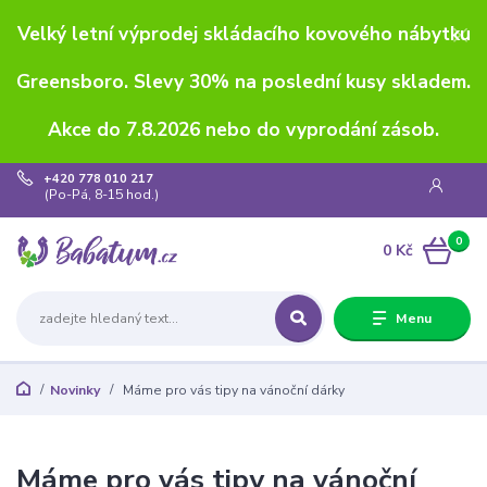
Velký letní výprodej skládacího kovového nábytku
Greensboro. Slevy 30% na poslední kusy skladem.
Akce do 7.8.2026 nebo do vyprodání zásob.
+420 778 010 217
(Po-Pá, 8-15 hod.)
0
0 Kč
Menu
Novinky
Máme pro vás tipy na vánoční dárky
Máme pro vás tipy na vánoční