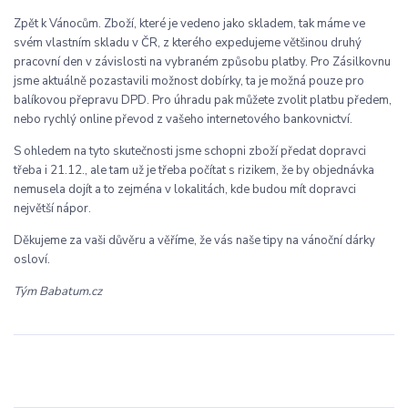
Zpět k Vánocům. Zboží, které je vedeno jako skladem, tak máme ve
svém vlastním skladu v ČR, z kterého expedujeme většinou druhý
pracovní den v závislosti na vybraném způsobu platby. Pro Zásilkovnu
jsme aktuálně pozastavili možnost dobírky, ta je možná pouze pro
balíkovou přepravu DPD. Pro úhradu pak můžete zvolit platbu předem,
nebo rychlý online převod z vašeho internetového bankovnictví.
S ohledem na tyto skutečnosti jsme schopni zboží předat dopravci
třeba i 21.12., ale tam už je třeba počítat s rizikem, že by objednávka
nemusela dojít a to zejména v lokalitách, kde budou mít dopravci
největší nápor.
Děkujeme za vaši důvěru a věříme, že vás naše tipy na vánoční dárky
osloví.
Tým Babatum.cz