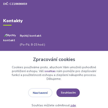
DIČ: CZ28686659
Kontakty
Rychlý kontakt
+420 778 010 217
(Po-Pá, 8-15 hod.)
info@babatum.cz
Zpracování cookies
Cookies používáme proto, abychom Vám umožnili pohodlné
prohlížení eshopu. Váš
souhlas
nám pomůže pro zlepšování
funkcí a použitelnosti eshopu a zlepšení nákupního procesu.
Děkujeme.
Upravit sběr cookies.
Souhlasím
Nastavení
Babatum.cz - vše pro byt a dům
Souhlas můžete odmítnout
zde
.
Vytvořeno na
Eshop-rychle.cz