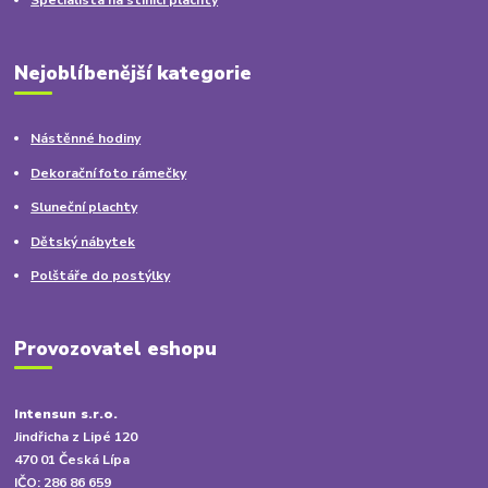
Specialista na stínící plachty
Nejoblíbenější kategorie
Nástěnné hodiny
Dekorační foto rámečky
Sluneční plachty
Dětský nábytek
Polštáře do postýlky
Provozovatel eshopu
Intensun s.r.o.
Jindřicha z Lipé 120
470 01 Česká Lípa
IČO: 286 86 659