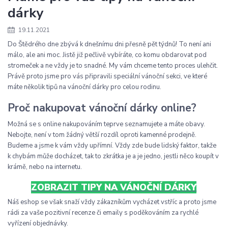
dárky
19.11.2021
Do Štědrého dne zbývá k dnešnímu dni přesně pět týdnů! To není ani
málo, ale ani moc. Jistě již pečlivě vybíráte, co komu obdarovat pod
stromeček a ne vždy je to snadné. My vám chceme tento proces ulehčit.
Právě proto jsme pro vás připravili speciální vánoční sekci, ve které
máte několik tipů na vánoční dárky pro celou rodinu.
Proč nakupovat vánoční dárky online?
Možná se s online nakupováním teprve seznamujete a máte obavy.
Nebojte, není v tom žádný větší rozdíl oproti kamenné prodejně.
Budeme a jsme k vám vždy upřímní. Vždy zde bude lidský faktor, takže
k chybám může docházet, tak to zkrátka je a je jedno, jestli něco koupít v
krámě, nebo na internetu.
ZOBRAZIT TIPY NA VÁNOČNÍ DÁRKY
Náš eshop se však snaží vždy zákazníkům vycházet vstříc a proto jsme
rádi za vaše pozitivní recenze či emaily s poděkováním za rychlé
vyřízení objednávky.