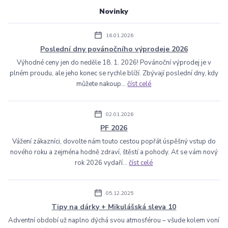
Novinky
16.01.2026
Poslední dny povánočního výprodeje 2026
Výhodné ceny jen do neděle 18. 1. 2026! Povánoční výprodej je v
plném proudu, ale jeho konec se rychle blíží. Zbývají poslední dny, kdy
můžete nakoup...
číst celé
02.01.2026
PF 2026
Vážení zákazníci, dovolte nám touto cestou popřát úspěšný vstup do
nového roku a zejména hodně zdraví, štěstí a pohody. Ať se vám nový
rok 2026 vydaří...
číst celé
05.12.2025
Tipy na dárky + Mikulášská sleva 10
Adventní období už naplno dýchá svou atmosférou – všude kolem voní