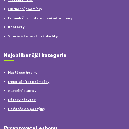
Obchodní podmínky
Formulář pro odstoupení od smlouvy
Kontakty
Specialista na stínící plachty
Nejoblíbenější kategorie
Nástěnné hodiny
Dekorační foto rámečky
Sluneční plachty
Dětský nábytek
Polštáře do postýlky
Provozovatel eshopu