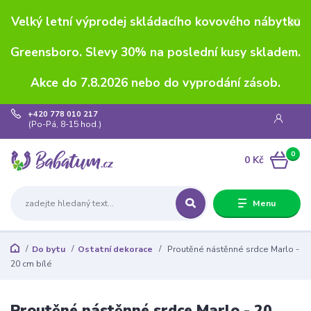
Velký letní výprodej skládacího kovového nábytku
Greensboro. Slevy 30% na poslední kusy skladem.
Akce do 7.8.2026 nebo do vyprodání zásob.
+420 778 010 217
(Po-Pá, 8-15 hod.)
0
0 Kč
Menu
Do bytu
Ostatní dekorace
Proutěné nástěnné srdce Marlo -
20 cm bílé
Proutěné nástěnné srdce Marlo - 20