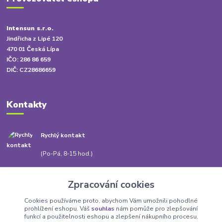
Intensun s.r.o.
Jindřicha z Lipé 120
470 01 Česká Lípa
IČO: 286 86 659
DIČ: CZ28686659
Kontakty
Rychlý kontakt
+420 778 010 217
(Po-Pá, 8-15 hod.)
info@babatum.cz
Zpracování cookies
Cookies používáme proto, abychom Vám umožnili pohodlné
prohlížení eshopu. Váš
souhlas
nám pomůže pro zlepšování
funkcí a použitelnosti eshopu a zlepšení nákupního procesu.