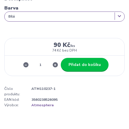
Barva
90 Kč
/
ks
74 Kč
bez DPH
Přidat do košíku
Číslo
ATM110237-1
produktu:
EAN kód:
3560238526095
Výrobce:
Atmosphera