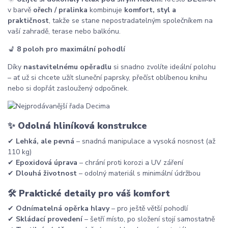
v barvě
ořech / pralinka
kombinuje
komfort, styl a
praktičnost
, takže se stane nepostradatelným společníkem na
vaší zahradě, terase nebo balkónu.
💺
8 poloh pro maximální pohodlí
Díky
nastavitelnému opěradlu
si snadno zvolíte ideální polohu
– ať už si chcete užít sluneční paprsky, přečíst oblíbenou knihu
nebo si dopřát zasloužený odpočinek.
✨
Odolná hliníková konstrukce
✔
Lehká, ale pevná
– snadná manipulace a vysoká nosnost (až
110 kg)
✔
Epoxidová úprava
– chrání proti korozi a UV záření
✔
Dlouhá životnost
– odolný materiál s minimální údržbou
🛠
Praktické detaily pro váš komfort
✔
Odnímatelná opěrka hlavy
– pro ještě větší pohodlí
✔
Skládací provedení
– šetří místo, po složení stojí samostatně