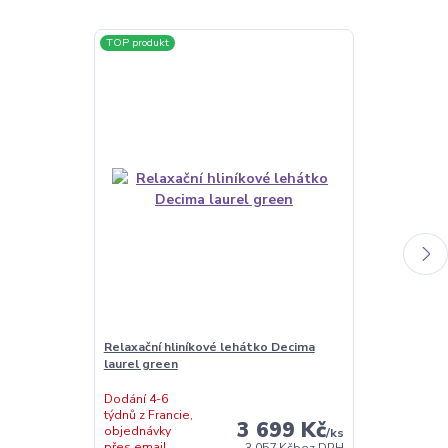
TOP produkt
TOP produkt
Relaxační hliníkové lehátko Decima
Světle šedé r
laurel green
Decima
Dodání 4-6
týdnů z Francie,
3 699 Kč
objednávky
Momentálně
/
ks
přes email
nedostupné
3 057 Kč
bez DPH