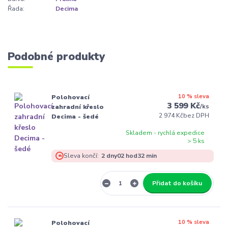
Řada:
Decima
Podobné produkty
10 % sleva
Polohovací
3 599 Kč
/
ks
zahradní křeslo
2 974 Kč
bez DPH
Decima - šedé
Skladem - rychlá expedice
> 5 ks
Sleva končí:
2
dny
02
hod
32
min
Přidat do košíku
10 % sleva
Polohovací