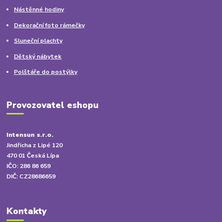
Nástěnné hodiny
Dekorační foto rámečky
Sluneční plachty
Dětský nábytek
Polštáře do postýlky
Provozovatel eshopu
Intensun s.r.o.
Jindřicha z Lipé 120
470 01 Česká Lípa
IČO: 286 86 659
DIČ: CZ28686659
Kontakty