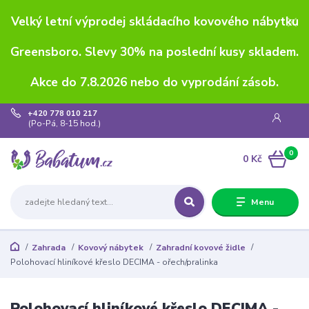
Velký letní výprodej skládacího kovového nábytku
Greensboro. Slevy 30% na poslední kusy skladem.
Akce do 7.8.2026 nebo do vyprodání zásob.
+420 778 010 217
(Po-Pá, 8-15 hod.)
0
0 Kč
Menu
Zahrada
Kovový nábytek
Zahradní kovové židle
Polohovací hliníkové křeslo DECIMA - ořech/pralinka
Polohovací hliníkové křeslo DECIMA -