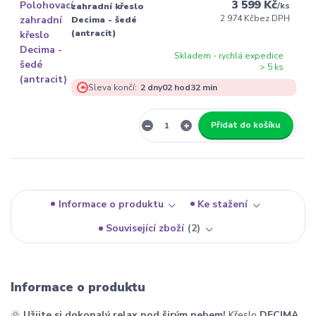
3 599 Kč
/
ks
zahradní křeslo
2 974 Kč
bez DPH
Decima - šedé
(antracit)
Skladem - rychlá expedice
> 5 ks
Sleva končí:
2
dny
02
hod
32
min
Přidat do košíku
Informace o produktu
Ke stažení
Související zboží
2
Informace o produktu
🌞
Užijte si dokonalý relax pod širým nebem!
Křeslo
DECIMA