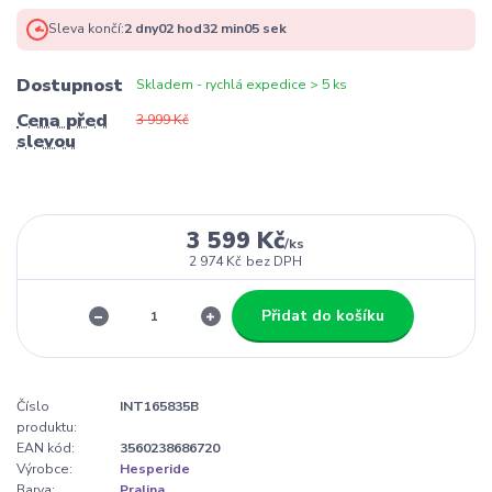
Sleva končí:
2
dny
02
hod
32
min
04
sek
Dostupnost
Skladem - rychlá expedice > 5 ks
Cena před
3 999 Kč
slevou
3 599 Kč
/
ks
2 974 Kč
bez DPH
Přidat do košíku
Číslo
INT165835B
produktu:
EAN kód:
3560238686720
Výrobce:
Hesperide
Barva:
Pralina