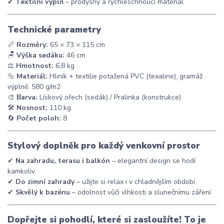
✔
Textilní výplň
– prodyšný a rychleschnoucí materiál
Technické parametry
📏
Rozměry:
65 × 73 × 115 cm
🪑
Výška sedáku:
46 cm
⚖
Hmotnost:
6,8 kg
🔩
Materiál:
Hliník + textilie potažená PVC (texaline), gramáž
výplně: 580 g/m2
🎨
Barva:
Lískový ořech (sedák) / Pralinka (konstrukce)
🛠
Nosnost:
110 kg
🔄
Počet poloh:
8
Stylový doplněk pro každý venkovní prostor
✔
Na zahradu, terasu i balkón
– elegantní design se hodí
kamkoliv
✔
Do zimní zahrady
– užijte si relax i v chladnějším období
✔
Skvělý k bazénu
– odolnost vůči vlhkosti a slunečnímu záření
Dopřejte si pohodlí, které si zasloužíte! To je