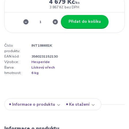
4 679 Kč
/
ks
3 867 Kč
bez DPH
Přidat do košíku
Číslo
INT186681K
produktu:
EAN kód:
3560231152130
Výrobce:
Hesperide
Barva:
Lískový ořech
hmotnost:
6 kg
Informace o produktu
Ke stažení
Informace o produktu