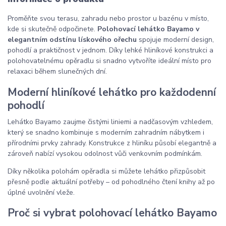
Proměňte svou terasu, zahradu nebo prostor u bazénu v místo,
kde si skutečně odpočinete.
Polohovací lehátko Bayamo v
elegantním odstínu lískového ořechu
spojuje moderní design,
pohodlí a praktičnost v jednom. Díky lehké hliníkové konstrukci a
polohovatelnému opěradlu si snadno vytvoříte ideální místo pro
relaxaci během slunečných dní.
Moderní hliníkové lehátko pro každodenní
pohodlí
Lehátko Bayamo zaujme čistými liniemi a nadčasovým vzhledem,
který se snadno kombinuje s moderním zahradním nábytkem i
přírodními prvky zahrady. Konstrukce z hliníku působí elegantně a
zároveň nabízí vysokou odolnost vůči venkovním podmínkám.
Díky několika polohám opěradla si můžete lehátko přizpůsobit
přesně podle aktuální potřeby – od pohodlného čtení knihy až po
úplné uvolnění vleže.
Proč si vybrat polohovací lehátko Bayamo