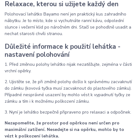
Relaxace, kterou si užijete každý den
Polohovací lehátko Bayamo není jen praktický kus zahradního
nábytku. Je to místo, kde si vychutnáte ranní kávu, odpolední
slunce i večerní klid po náročném dni. Stačí se pohodlně usadit a
nechat starosti chvíli stranou.
Důležité informace k použití lehátka -
nastavení polohování
1. Před změnou polohy lehátko nijak nezatěžujte, zejména v části
vrchní opěrky.
2. Ujistěte se, že při změně polohy došlo k správnému zacvaknutí
do zámku (kovová tyčka musí zacvaknout do plastového zámku).
Případné nesprávné usazení by mohlo vést k vypadnutí tyčky ze
zámku a tím i k možnému poškození zámku.
3. Nyní je lehátko bezpečně připraveno pro relaxaci a odpočinek.
Nezapomeňte, že prostor pod opěrkou není určen pro
maximální zatížení. Nesedejte si na opěrku, mohlo by to
vézt k poškození lehátka.