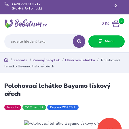
+420 778 010 217
(Po-Pá, 8-15 hod.)
0
0 Kč
Menu
Zahrada
Kovový nábytek
Hliníková lehátka
Polohovací
lehátko Bayamo lískový ořech
Polohovací lehátko Bayamo lískový
ořech
Novinka
TOP produkt
Doprava ZDARMA