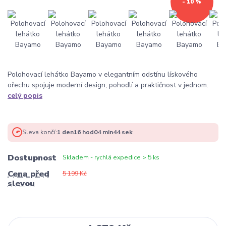
- 10 %
Polohovací lehátko Bayamo v elegantním odstínu lískového
ořechu spojuje moderní design, pohodlí a praktičnost v jednom.
celý popis
Sleva končí:
1
den
16
hod
04
min
44
sek
Dostupnost
Skladem - rychlá expedice > 5 ks
Cena před
5 199 Kč
slevou