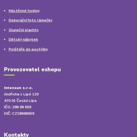
Nástěnné hodiny
Dekorační foto rámečky
Sluneční plachty
Dětský nábytek
Polštáře do postýlky
Provozovatel eshopu
Intensun s.r.o.
Jindřicha z Lipé 120
470 01 Česká Lípa
IČO: 286 86 659
DIČ: CZ28686659
Kontakty