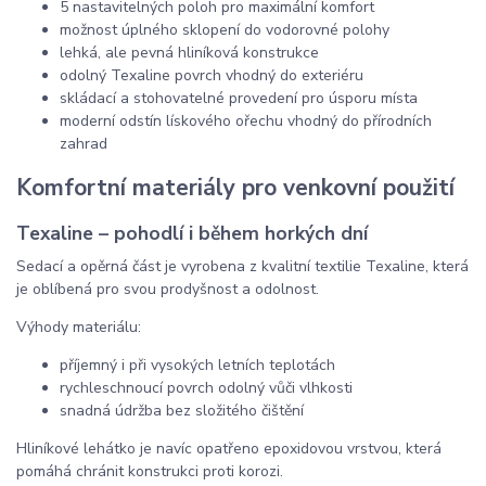
5 nastavitelných poloh pro maximální komfort
možnost úplného sklopení do vodorovné polohy
lehká, ale pevná hliníková konstrukce
odolný Texaline povrch vhodný do exteriéru
skládací a stohovatelné provedení pro úsporu místa
moderní odstín lískového ořechu vhodný do přírodních
zahrad
Komfortní materiály pro venkovní použití
Texaline – pohodlí i během horkých dní
Sedací a opěrná část je vyrobena z kvalitní textilie Texaline, která
je oblíbená pro svou prodyšnost a odolnost.
Výhody materiálu:
příjemný i při vysokých letních teplotách
rychleschnoucí povrch odolný vůči vlhkosti
snadná údržba bez složitého čištění
Hliníkové lehátko je navíc opatřeno epoxidovou vrstvou, která
pomáhá chránit konstrukci proti korozi.