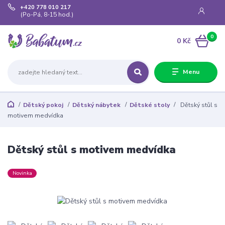
+420 778 010 217
(Po-Pá, 8-15 hod.)
0
0 Kč
Menu
Dětský pokoj
Dětský nábytek
Dětské stoly
Dětský stůl s
motivem medvídka
Dětský stůl s motivem medvídka
Novinka