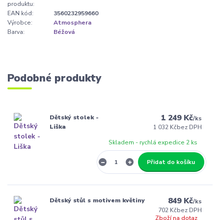
produktu:
EAN kód:
3560232959660
Výrobce:
Atmosphera
Barva:
Béžová
Podobné produkty
1 249 Kč
Dětský stolek -
/
ks
Liška
1 032 Kč
bez DPH
Skladem - rychlá expedice 2 ks
Přidat do košíku
849 Kč
Dětský stůl s motivem květiny
/
ks
702 Kč
bez DPH
Zboží na dotaz