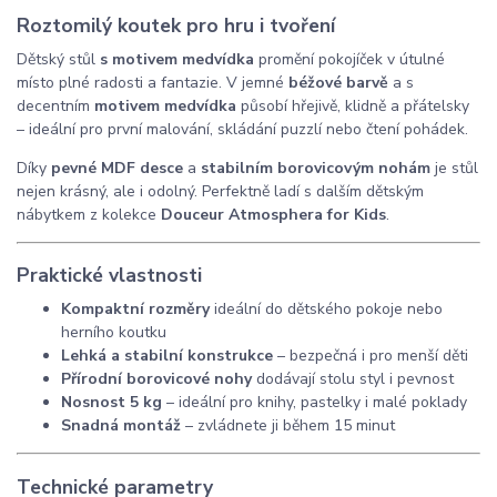
Roztomilý koutek pro hru i tvoření
Dětský stůl
s motivem medvídka
promění pokojíček v útulné
místo plné radosti a fantazie. V jemné
béžové barvě
a s
decentním
motivem medvídka
působí hřejivě, klidně a přátelsky
– ideální pro první malování, skládání puzzlí nebo čtení pohádek.
Díky
pevné MDF desce
a
stabilním borovicovým nohám
je stůl
nejen krásný, ale i odolný. Perfektně ladí s dalším dětským
nábytkem z kolekce
Douceur Atmosphera for Kids
.
Praktické vlastnosti
Kompaktní rozměry
ideální do dětského pokoje nebo
herního koutku
Lehká a stabilní konstrukce
– bezpečná i pro menší děti
Přírodní borovicové nohy
dodávají stolu styl i pevnost
Nosnost 5 kg
– ideální pro knihy, pastelky i malé poklady
Snadná montáž
– zvládnete ji během 15 minut
Technické parametry