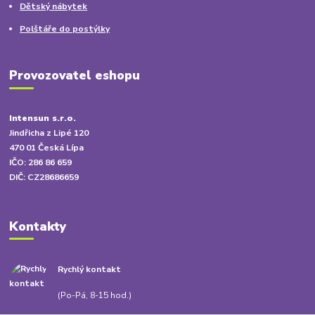
Dětský nábytek
Polštáře do postýlky
Provozovatel eshopu
Intensun s.r.o.
Jindřicha z Lipé 120
470 01 Česká Lípa
IČO: 286 86 659
DIČ: CZ28686659
Kontakty
Rychlý kontakt
+420 778 010 217
(Po-Pá, 8-15 hod.)