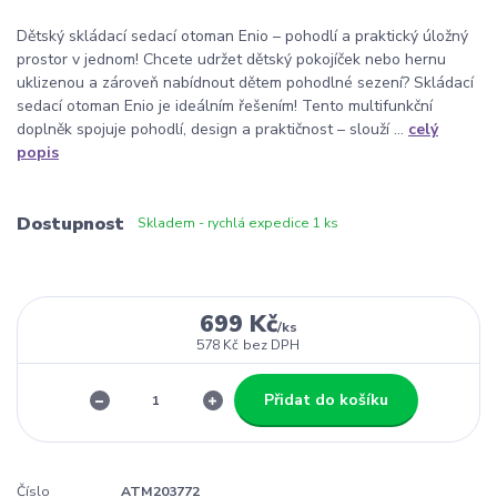
Dětský skládací sedací otoman Enio – pohodlí a praktický úložný
prostor v jednom! Chcete udržet dětský pokojíček nebo hernu
uklizenou a zároveň nabídnout dětem pohodlné sezení? Skládací
sedací otoman Enio je ideálním řešením! Tento multifunkční
doplněk spojuje pohodlí, design a praktičnost – slouží ...
celý
popis
Dostupnost
Skladem - rychlá expedice 1 ks
699 Kč
/
ks
578 Kč
bez DPH
Přidat do košíku
Číslo
ATM203772