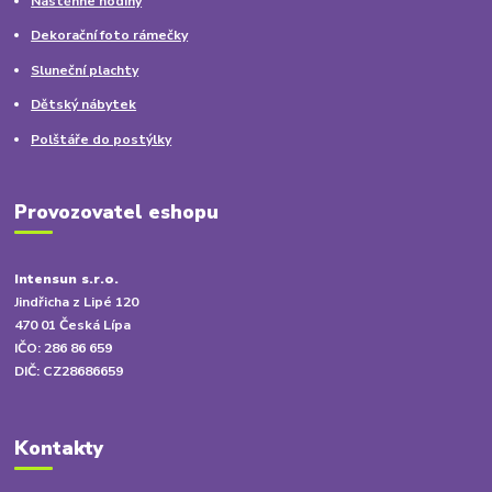
Nástěnné hodiny
Dekorační foto rámečky
Sluneční plachty
Dětský nábytek
Polštáře do postýlky
Provozovatel eshopu
Intensun s.r.o.
Jindřicha z Lipé 120
470 01 Česká Lípa
IČO: 286 86 659
DIČ: CZ28686659
Kontakty