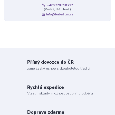
+420 778 010 217
(Po-Pá, 8-15 hod.)
info@babatum.cz
Přímý dovozce do ČR
Jsme český eshop s dlouholetou tradicí
Rychlá expedice
Vlastní sklady, možnost osobního odběru
Doprava zdarma