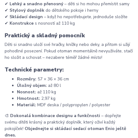
✔
Lehký a snadno přenosný
– děti si ho mohou přemístit samy
✔
Stylový doplněk
do dětského pokoje i herny
✔
Skládací design
– když ho nepotřebujete, jednoduše složíte
✔
Konstrukce
s nosností až 110 kg
Praktický a skladný pomocník
Děti si snadno uloží své hračky, knížky nebo deky, a přitom si užijí
pohodlné posezení. Pokud otoman momentálně nevyužíváte, stačí
ho složit a schovat – nezabere téměř žádné místo!
Technické parametry:
Rozměry:
57 × 36 × 36 cm
Úložný objem:
až 80 l
Nosnost:
až 110 kg
Hmotnost:
2,97 kg
Materiál:
MDF deska / polypropylen / polyester
🎨
Dokonalá kombinace designu a funkčnosti
– dopřejte
svému dítěti krásný a praktický doplněk, který oživí každý
pokojíček!
Objednejte si skládací sedací otoman Enio ještě
dnes.