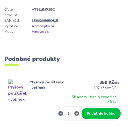
Číslo
ATM158725C
produktu:
EAN kód:
3560238650615
Výrobce:
Atmosphera
Motiv:
Medvídek
Podobné produkty
359 Kč
Plyšový polštářek
/
ks
- Jelínek
297 Kč
bez DPH
Skladem - rychlá expedice
> 5 ks
Přidat do košíku