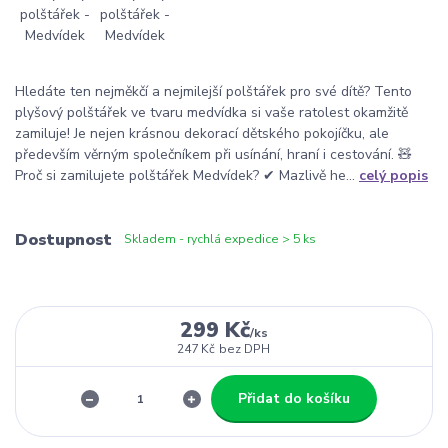
Hledáte ten nejměkčí a nejmilejší polštářek pro své dítě? Tento
plyšový polštářek ve tvaru medvídka si vaše ratolest okamžitě
zamiluje! Je nejen krásnou dekorací dětského pokojíčku, ale
především věrným společníkem při usínání, hraní i cestování. 🧸
Proč si zamilujete polštářek Medvídek? ✔ Mazlivě he...
celý popis
Dostupnost
Skladem - rychlá expedice > 5 ks
299 Kč
/
ks
247 Kč
bez DPH
Přidat do košíku