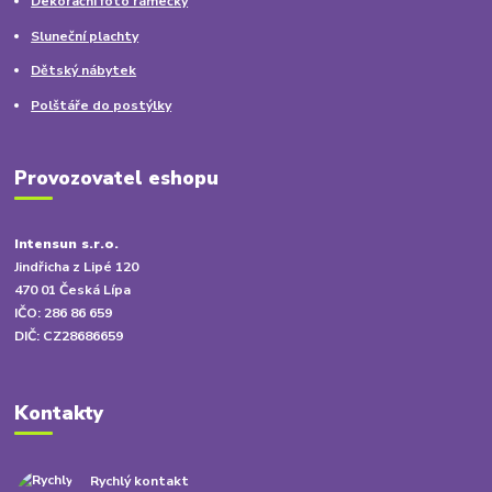
Dekorační foto rámečky
Sluneční plachty
Dětský nábytek
Polštáře do postýlky
Provozovatel eshopu
Intensun s.r.o.
Jindřicha z Lipé 120
470 01 Česká Lípa
IČO: 286 86 659
DIČ: CZ28686659
Kontakty
Rychlý kontakt