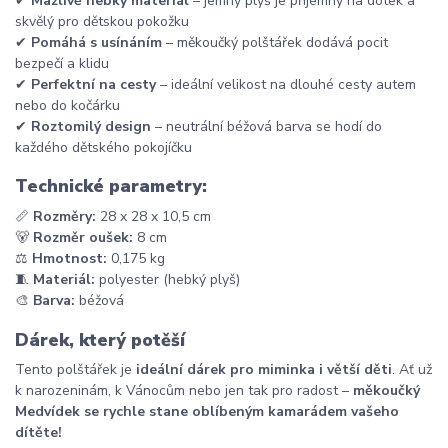
✔
Mazlivě hebký materiál
– jemný plyš je příjemný na dotek a
skvělý pro dětskou pokožku
✔
Pomáhá s usínáním
– měkoučký polštářek dodává pocit
bezpečí a klidu
✔
Perfektní na cesty
– ideální velikost na dlouhé cesty autem
nebo do kočárku
✔
Roztomilý design
– neutrální béžová barva se hodí do
každého dětského pokojíčku
Technické parametry:
📏
Rozměry:
28 x 28 x 10,5 cm
🐻
Rozměr oušek:
8 cm
⚖
Hmotnost:
0,175 kg
🧵
Materiál:
polyester (hebký plyš)
🎨
Barva:
béžová
Dárek, který potěší
Tento polštářek je
ideální dárek pro miminka i větší děti
. Ať už
k narozeninám, k Vánocům nebo jen tak pro radost –
měkoučký
Medvídek se rychle stane oblíbeným kamarádem vašeho
dítěte!