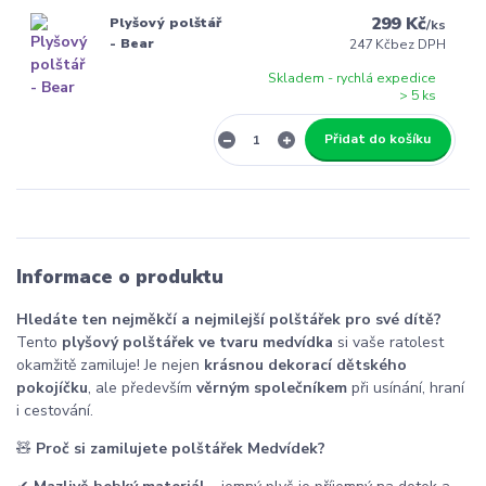
299 Kč
Plyšový polštář
/
ks
- Bear
247 Kč
bez DPH
Skladem - rychlá expedice
> 5 ks
Přidat do košíku
Informace o produktu
Hledáte ten nejměkčí a nejmilejší polštářek pro své dítě?
Tento
plyšový polštářek ve tvaru medvídka
si vaše ratolest
okamžitě zamiluje! Je nejen
krásnou dekorací dětského
pokojíčku
, ale především
věrným společníkem
při usínání, hraní
i cestování.
🧸
Proč si zamilujete polštářek Medvídek?