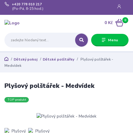
+420 778 010 217
(Po-Pá, 8-15 hod.)
0
0 Kč
Menu
Dětský pokoj
Dětské polštářky
Plyšový polštářek -
Medvídek
Plyšový polštářek - Medvídek
TOP produkt