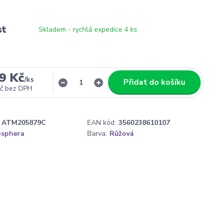
st
Skladem - rychlá expedice 4 ks
9 Kč
/
ks
Přidat do košíku
č
bez DPH
ATM205879C
EAN kód:
3560238610107
sphera
Barva:
Růžová