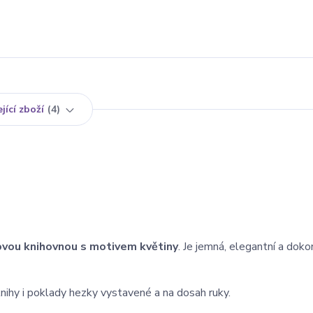
jící zboží
4
ovou knihovnou s motivem květiny
. Je jemná, elegantní a doko
nihy i poklady hezky vystavené a na dosah ruky.