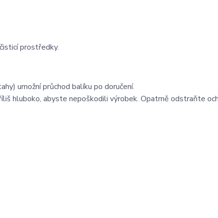
isticí prostředky.
ahy) umožní průchod balíku po doručení.
příliš hluboko, abyste nepoškodili výrobek. Opatrně odstraňte oc