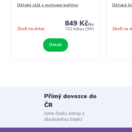
Dětský stůl s motivem květiny
Dětská ži
849 Kč
/
ks
Zboží na dotaz
Zboží na d
702 Kč
bez DPH
Detail
Přímý dovozce do
ČR
Jsme český eshop s
dlouholetou tradicí