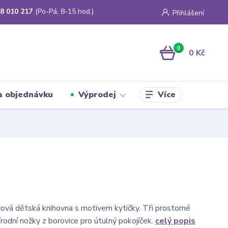
8 010 217
(Po-Pá, 8-15 hod.)
Přihlášení
0
0 Kč
Více
a objednávku
Výprodej
ová dětská knihovna s motivem kytičky. Tři prostorné
írodní nožky z borovice pro útulný pokojíček.
celý popis