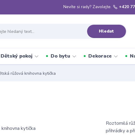
Nevíte si rady? Zavolejte.
+420 77
Hledat
Dětský pokoj
Do bytu
Dekorace
N
tská růžová knihovna kytička
Roztomilá růž
přihrádky a př