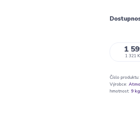
Dostupno
1 59
1 321 K
Číslo produktu:
Výrobce:
Atmo
hmotnost:
9 kg