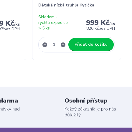
Dětská nízká truhla Kytička
Skladem -
999 Kč
9 Kč
rychlá expedice
/
ks
/
ks
> 5 ks
826 Kč
bez DPH
Kč
bez DPH
Přidat do košíku
zdarma
Osobní přístup
dnávky nad
Každý zákazník je pro nás
důležitý