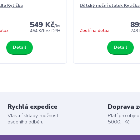
dle Kytička
Dětský noční stolek Kytička
549 Kč
89
/
ks
otaz
Zboží na dotaz
454 Kč
bez DPH
743 
Detail
Detail
Rychlá expedice
Doprava 
Vlastní sklady, možnost
Platí pro obje
osobního odběru
5000,- Kč