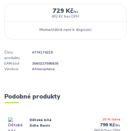
729 Kč
/
ks
602 Kč
bez DPH
Momentálně není k dispozici
Číslo
ATM174219
produktu:
EAN kód:
3560237585635
Výrobce:
Atmosphera
Podobné produkty
20 % sleva
Dětská bílá
799 Kč
/
ks
židle Basic
660 Kč
bez DPH