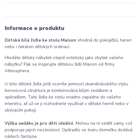
Informace o produktu
Dětská bílá židle ke stolu Maison
vhodná do pokojíčků, heren
nebo i čekáren dětských ordinací.
Hledáte dětský nábytek stejně estetický jako zbytek vašeho
nábytku? Pak se inspirujte dětskou židlí Maison od firmy
Atmosphera.
U této dětské židle jistě oceníte jemnost skandinávského stylu,
borovicová struktura je kombinována bílým sedákem a
opěradlem. Tato židle ke stolu snadno zapadne do vašeho
interiéru, ať už se ji rozhodnete využívat v dětské herně nebo v
obývacím pokoji.
Výška sedáku je pro děti ideální.
Mohou na ní sedět samy, což
podporuje jejich nezávislost. Opěradlo ve tvaru domečku dodává
nádech fantazie.