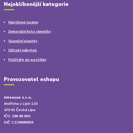
Nejoblíbenější kategorie
Nástěnné hodiny
Dekorační foto rámečky
Sluneční plachty
Dětský nábytek
Polštáře do postýlky
Provozovatel eshopu
Intensun s.r.o.
Jindřicha z Lipé 120
470 01 Česká Lípa
IČO: 286 86 659
DIČ: CZ28686659