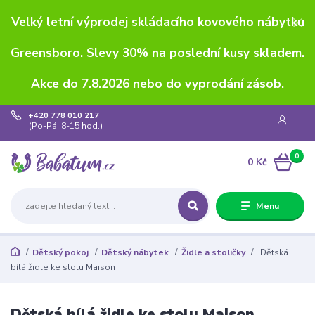
Velký letní výprodej skládacího kovového nábytku
Greensboro. Slevy 30% na poslední kusy skladem.
Akce do 7.8.2026 nebo do vyprodání zásob.
+420 778 010 217
(Po-Pá, 8-15 hod.)
0
0 Kč
Menu
Dětský pokoj
Dětský nábytek
Židle a stoličky
Dětská
bílá židle ke stolu Maison
Dětská bílá židle ke stolu Maison