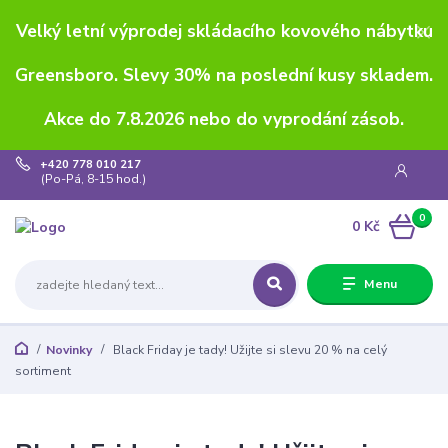
Velký letní výprodej skládacího kovového nábytku
Greensboro. Slevy 30% na poslední kusy skladem.
Akce do 7.8.2026 nebo do vyprodání zásob.
+420 778 010 217
(Po-Pá, 8-15 hod.)
0
0 Kč
Menu
Novinky
Black Friday je tady! Užijte si slevu 20 % na celý
sortiment