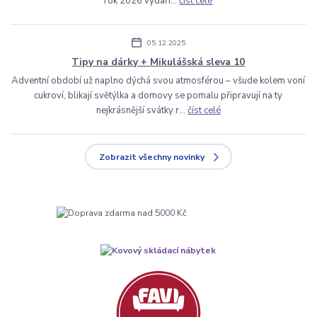
rok 2026 vydaří...
číst celé
05.12.2025
Tipy na dárky + Mikulášská sleva 10
Adventní období už naplno dýchá svou atmosférou – všude kolem voní
cukroví, blikají světýlka a domovy se pomalu připravují na ty
nejkrásnější svátky r...
číst celé
Zobrazit všechny novinky