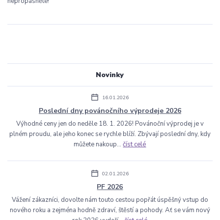
nepropásněte!
Novinky
16.01.2026
Poslední dny povánočního výprodeje 2026
Výhodné ceny jen do neděle 18. 1. 2026! Povánoční výprodej je v
plném proudu, ale jeho konec se rychle blíží. Zbývají poslední dny, kdy
můžete nakoup...
číst celé
02.01.2026
PF 2026
Vážení zákazníci, dovolte nám touto cestou popřát úspěšný vstup do
nového roku a zejména hodně zdraví, štěstí a pohody. Ať se vám nový