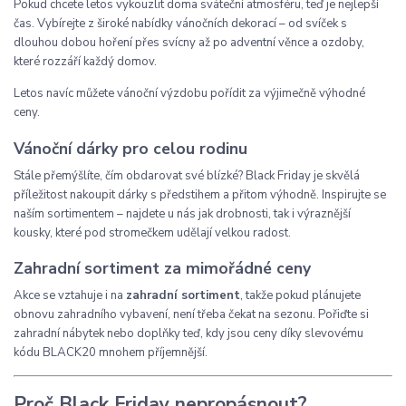
Pokud chcete letos vykouzlit doma sváteční atmosféru, teď je nejlepší
čas. Vybírejte z široké nabídky vánočních dekorací – od svíček s
dlouhou dobou hoření přes svícny až po adventní věnce a ozdoby,
které rozzáří každý domov.
Letos navíc můžete vánoční výzdobu pořídit za výjimečně výhodné
ceny.
Vánoční dárky pro celou rodinu
Stále přemýšlíte, čím obdarovat své blízké? Black Friday je skvělá
příležitost nakoupit dárky s předstihem a přitom výhodně. Inspirujte se
naším sortimentem – najdete u nás jak drobnosti, tak i výraznější
kousky, které pod stromečkem udělají velkou radost.
Zahradní sortiment za mimořádné ceny
Akce se vztahuje i na
zahradní sortiment
, takže pokud plánujete
obnovu zahradního vybavení, není třeba čekat na sezonu. Pořiďte si
zahradní nábytek nebo doplňky teď, kdy jsou ceny díky slevovému
kódu BLACK20 mnohem příjemnější.
Proč Black Friday nepropásnout?