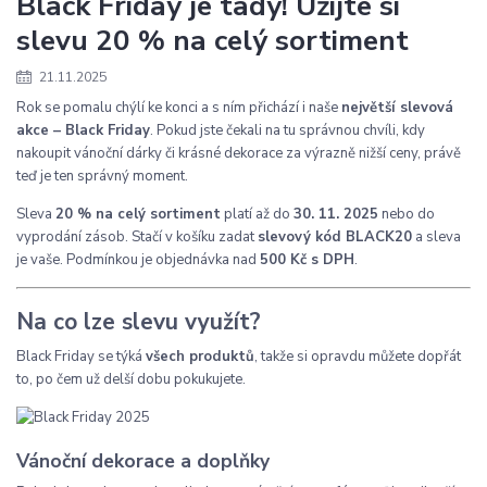
Black Friday je tady! Užijte si
slevu 20 % na celý sortiment
21.11.2025
Rok se pomalu chýlí ke konci a s ním přichází i naše
největší slevová
akce – Black Friday
. Pokud jste čekali na tu správnou chvíli, kdy
nakoupit vánoční dárky či krásné dekorace za výrazně nižší ceny, právě
teď je ten správný moment.
Sleva
20 % na celý sortiment
platí až do
30. 11. 2025
nebo do
vyprodání zásob. Stačí v košíku zadat
slevový kód BLACK20
a sleva
je vaše. Podmínkou je objednávka nad
500 Kč s DPH
.
Na co lze slevu využít?
Black Friday se týká
všech produktů
, takže si opravdu můžete dopřát
to, po čem už delší dobu pokukujete.
Vánoční dekorace a doplňky