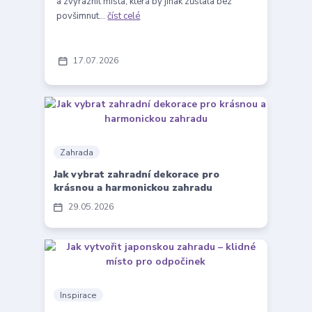
a zvýraznit místa, která by jinak zůstala bez
povšimnut...
číst celé
17
07
2026
Zahrada
Jak vybrat zahradní dekorace pro
krásnou a harmonickou zahradu
29
05
2026
Inspirace