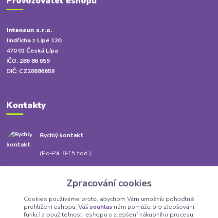
Provozovatel eshopu
Intensun s.r.o.
Jindřicha z Lipé 120
470 01 Česká Lípa
IČO: 286 86 659
DIČ: CZ28686659
Kontakty
Rychlý kontakt
+420 778 010 217
(Po-Pá, 8-15 hod.)
info@babatum.cz
Zpracování cookies
Cookies používáme proto, abychom Vám umožnili pohodlné
prohlížení eshopu. Váš
souhlas
nám pomůže pro zlepšování
funkcí a použitelnosti eshopu a zlepšení nákupního procesu.