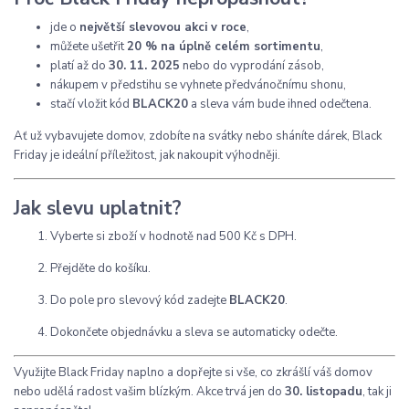
jde o
největší slevovou akci v roce
,
můžete ušetřit
20 % na úplně celém sortimentu
,
platí až do
30. 11. 2025
nebo do vyprodání zásob,
nákupem v předstihu se vyhnete předvánočnímu shonu,
stačí vložit kód
BLACK20
a sleva vám bude ihned odečtena.
Ať už vybavujete domov, zdobíte na svátky nebo sháníte dárek, Black
Friday je ideální příležitost, jak nakoupit výhodněji.
Jak slevu uplatnit?
Vyberte si zboží v hodnotě nad 500 Kč s DPH.
Přejděte do košíku.
Do pole pro slevový kód zadejte
BLACK20
.
Dokončete objednávku a sleva se automaticky odečte.
Využijte Black Friday naplno a dopřejte si vše, co zkrášlí váš domov
nebo udělá radost vašim blízkým. Akce trvá jen do
30. listopadu
, tak ji