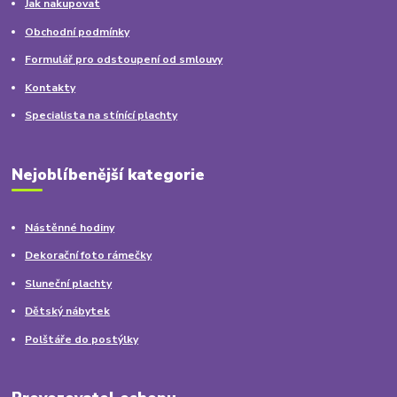
Jak nakupovat
Obchodní podmínky
Formulář pro odstoupení od smlouvy
Kontakty
Specialista na stínící plachty
Nejoblíbenější kategorie
Nástěnné hodiny
Dekorační foto rámečky
Sluneční plachty
Dětský nábytek
Polštáře do postýlky