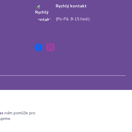
Rychlý kontakt
+420 778 010 217
(Po-Pá, 8-15 hod.)
info@babatum.cz
Vytvořeno na
Eshop-rychle.cz
as
nám pomůže pro
ujeme.