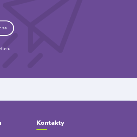
t se
tteru.
u
Kontakty