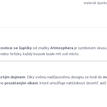
materiál šperko
kovnice se šuplíky
od značky
Atmosphera
je symbolem vkusu,
y nebo řetízky, každý kousek bude mít své místo.
čistým dojmem
. Díky svému nadčasovému designu se hodí do
m
jme
proskleným víkem
, které umožňuje nahlédnout dovnitř, aniž 