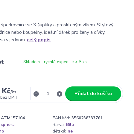
á šperkovnice se 3 šuplíky a proskleným víkem. Stylový
nice nebo koupelny, ideální dárek pro ženy a dívky.
ása v jednom.
celý popis
st
Skladem - rychlá expedice > 5 ks
 Kč
/
ks
Přidat do košíku
bez DPH
ATM157104
EAN kód:
3560238333761
sphera
Barva:
Bílá
no
dětská:
ne