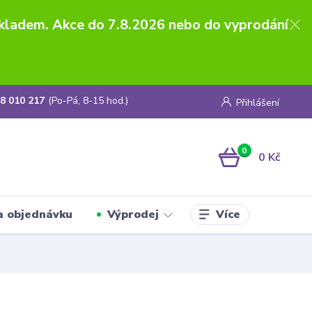
skladem. Akce do 7.8.2026 nebo do vyprodání
8 010 217
(Po-Pá, 8-15 hod.)
Přihlášení
0
0 Kč
Více
a objednávku
Výprodej