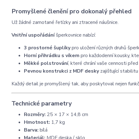
Promyšlené členění pro dokonalý přehled
Už žádné zamotané řetízky ani ztracené náušnice.
Vnitřní uspořádání
šperkovnice nabízí:
3 prostorné šuplíky
pro uložení různých druhů šper
Horní přihrádku s víkem
pro každodenní kousky, kte
Měkké polstrování
, které chrání vaše cennosti pře
Pevnou konstrukci z MDF desky
zajišťující stabili
Každý detail je promyšlený tak, aby poskytoval nejen funkčn
Technické parametry
Rozměry:
25 × 17 × 14,8 cm
Hmotnost:
1,7 kg
Barva:
bílá
Materiál:
MDF deska / sklo