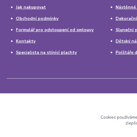
Jak nakupovat
Nástěnné
Obchodní podmínky
Dekorační
Formulář pro odstoupení od smlouvy
Sluneční 
Kontakty
Dětský ná
Specialista na stínící plachty
Polštáře 
Babatum.cz - vše pro byt a dům
Cookies používáme
zlepš