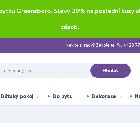
ábytku Greensboro. Slevy 30% na poslední kusy 
zásob.
Nevíte si rady? Zavolejte.
+420 77
Hledat
Dětský pokoj
Do bytu
Dekorace
N