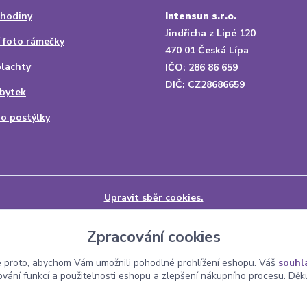
 hodiny
Intensun s.r.o.
Jindřicha z Lipé 120
 foto rámečky
470 01 Česká Lípa
plachty
IČO: 286 86 659
DIČ: CZ28686659
bytek
do postýlky
Upravit sběr cookies.
Zpracování cookies
 proto, abychom Vám umožnili pohodlné prohlížení eshopu. Váš
souhl
ování funkcí a použitelnosti eshopu a zlepšení nákupního procesu. Děk