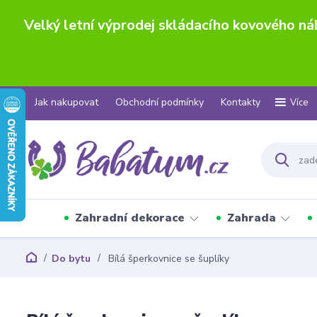
Velký letní výprodej skládacího kovového n
Jak nakupovat
Obchodní podmínky
Kontakty
Více
Zahradní dekorace
Zahrada
Do bytu
Bílá šperkovnice se šuplíky