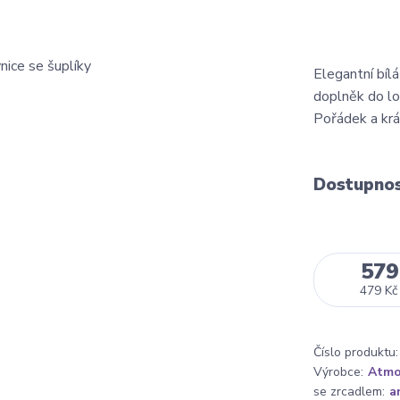
Elegantní bíl
doplněk do lož
Pořádek a kr
Dostupno
579
479 Kč
Číslo produktu:
Výrobce:
Atmo
se zrcadlem:
a