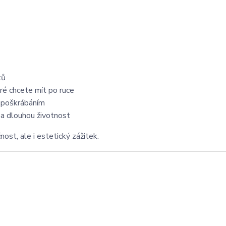
ků
ré chcete mít po ruce
d poškrábáním
tu a dlouhou životnost
ost, ale i estetický zážitek.