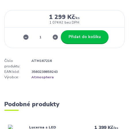
1 299 Kč
/
ks
1 074 Kč
bez DPH
Přidat do košíku
Číslo
ATM167216
produktu:
EAN kód:
3560238659243
Výrobce:
Atmosphera
Podobné produkty
1 399 Kč
Lucerna s LED
/
ks