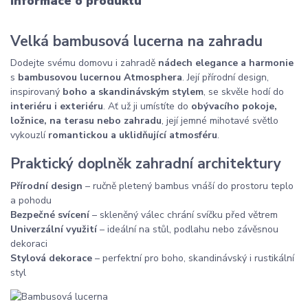
Informace o produktu
Velká bambusová lucerna na zahradu
Dodejte svému domovu i zahradě
nádech elegance a harmonie
s
bambusovou lucernou Atmosphera
. Její přírodní design,
inspirovaný
boho a skandinávským stylem
, se skvěle hodí do
interiéru i exteriéru
. Ať už ji umístíte do
obývacího pokoje,
ložnice, na terasu nebo zahradu
, její jemné mihotavé světlo
vykouzlí
romantickou a uklidňující atmosféru
.
Praktický doplněk zahradní architektury
Přírodní design
– ručně pletený bambus vnáší do prostoru teplo
a pohodu
Bezpečné svícení
– skleněný válec chrání svíčku před větrem
Univerzální využití
– ideální na stůl, podlahu nebo závěsnou
dekoraci
Stylová dekorace
– perfektní pro boho, skandinávský i rustikální
styl