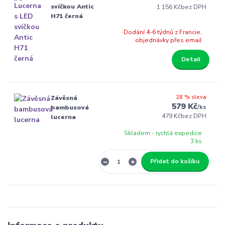
svíčkou Antic
1 156 Kč
bez DPH
H71 černá
Dodání 4-6 týdnů z Francie,
objednávky přes email
Detail
28 % sleva
Závěsná
579 Kč
/
ks
bambusová
479 Kč
bez DPH
lucerna
Skladem - rychlá expedice
3 ks
Přidat do košíku