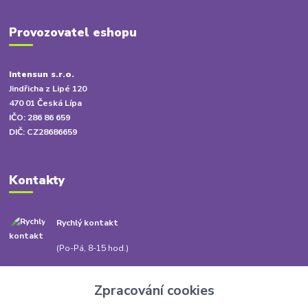
Provozovatel eshopu
Intensun s.r.o.
Jindřicha z Lipé 120
470 01 Česká Lípa
IČO: 286 86 659
DIČ: CZ28686659
Kontakty
Rychlý kontakt
+420 778 010 217
(Po-Pá, 8-15 hod.)
info@babatum.cz
Zpracování cookies