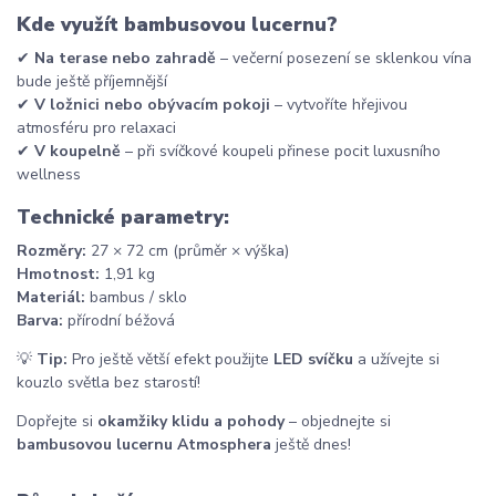
Kde využít bambusovou lucernu?
✔
Na terase nebo zahradě
– večerní posezení se sklenkou vína
bude ještě příjemnější
✔
V ložnici nebo obývacím pokoji
– vytvoříte hřejivou
atmosféru pro relaxaci
✔
V koupelně
– při svíčkové koupeli přinese pocit luxusního
wellness
Technické parametry:
Rozměry:
27 × 72 cm (průměr × výška)
Hmotnost:
1,91 kg
Materiál:
bambus / sklo
Barva:
přírodní béžová
💡
Tip:
Pro ještě větší efekt použijte
LED svíčku
a užívejte si
kouzlo světla bez starostí!
Dopřejte si
okamžiky klidu a pohody
– objednejte si
bambusovou lucernu Atmosphera
ještě dnes!