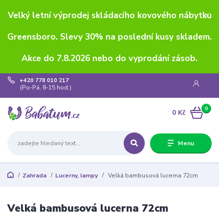
Velký letní výprodej skládacího kovového nábytku
Greensboro. Slevy 30% na poslední kusy skladem.
Akce do 7.8.2026 nebo do vyprodání zásob.
+420 778 010 217
(Po-Pá, 8-15 hod.)
0
0 Kč
Menu
Zahrada
Lucerny, lampy
Velká bambusová lucerna 72cm
Velká bambusová lucerna 72cm