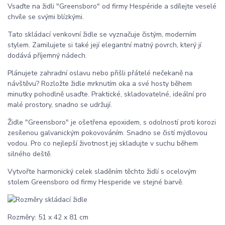
Vsaďte na židli "Greensboro" od firmy Hespéride a sdílejte veselé
chvíle se svými blízkými.
Tato skládací venkovní židle se vyznačuje čistým, moderním
stylem. Zamilujete si také její elegantní matný povrch, který jí
dodává příjemný nádech.
Plánujete zahradní oslavu nebo přišli přátelé nečekaně na
návštěvu? Rozložte židle mrknutím oka a své hosty během
minutky pohodlně usaďte. Praktické, skladovatelné, ideální pro
malé prostory, snadno se udržují.
Židle "Greensboro" je ošetřena epoxidem, s odolností proti korozi
zesílenou galvanickým pokovováním. Snadno se čistí mýdlovou
vodou. Pro co nejlepší životnost jej skladujte v suchu během
silného deště.
Vytvořte harmonický celek sladěním těchto židlí s ocelovým
stolem Greensboro od firmy Hesperide ve stejné barvě.
Rozměry: 51 x 42 x 81 cm