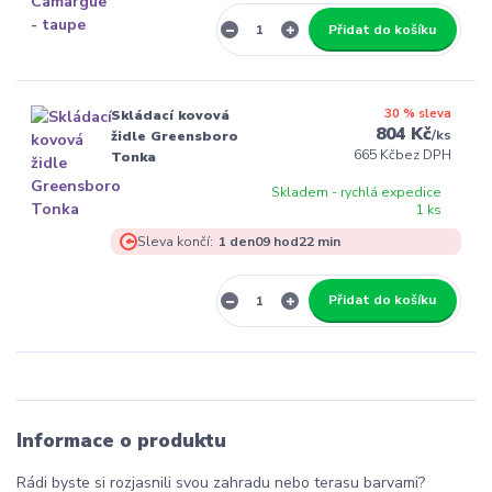
Přidat do košíku
30 % sleva
Skládací kovová
804 Kč
/
ks
židle Greensboro
665 Kč
bez DPH
Tonka
Skladem - rychlá expedice
1 ks
Sleva končí:
1
den
09
hod
22
min
Přidat do košíku
Informace o produktu
Rádi byste si rozjasnili svou zahradu nebo terasu barvami?