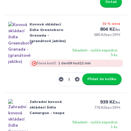
Detail
30 % sleva
Kovová skládací
804 Kč
/
ks
židle Greensboro
665 Kč
bez DPH
Grenada -
(granátové jablko)
Skladem - rychlá expedice
5 ks
Sleva končí:
1
den
09
hod
22
min
Přidat do košíku
939 Kč
Zahradní kovová
/
ks
skládací židle
776 Kč
bez DPH
Camargue - taupe
Skladem - rychlá expedice
1 ks