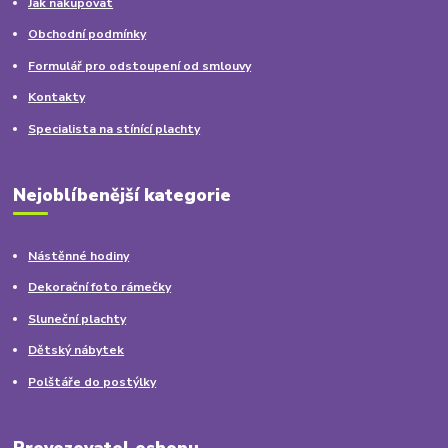
Jak nakupovat
Obchodní podmínky
Formulář pro odstoupení od smlouvy
Kontakty
Specialista na stínící plachty
Nejoblíbenější kategorie
Nástěnné hodiny
Dekorační foto rámečky
Sluneční plachty
Dětský nábytek
Polštáře do postýlky