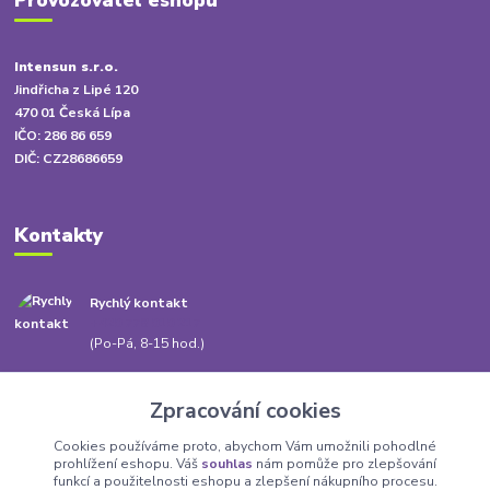
Provozovatel eshopu
Intensun s.r.o.
Jindřicha z Lipé 120
470 01 Česká Lípa
IČO: 286 86 659
DIČ: CZ28686659
Kontakty
Rychlý kontakt
+420 778 010 217
(Po-Pá, 8-15 hod.)
info@babatum.cz
Zpracování cookies
Cookies používáme proto, abychom Vám umožnili pohodlné
prohlížení eshopu. Váš
souhlas
nám pomůže pro zlepšování
funkcí a použitelnosti eshopu a zlepšení nákupního procesu.