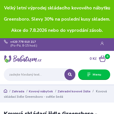
Velký letní výprodej skládacího kovového nábytku
Greensboro. Slevy 30% na poslední kusy skladem.
Akce do 7.8.2026 nebo do vyprodání zásob.
+420 778 010 217
(Po-Pá, 8-15 hod.)
0
0 Kč
Menu
Zahrada
Kovový nábytek
Zahradní kovové židle
Kovová
skládací židle Greensboro - světle šedá
Kovová skládací židle Greensboro -