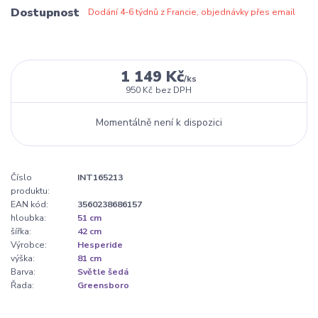
Dostupnost
Dodání 4-6 týdnů z Francie, objednávky přes email
1 149 Kč
/
ks
950 Kč
bez DPH
Momentálně není k dispozici
Číslo
INT165213
produktu:
EAN kód:
3560238686157
hloubka:
51 cm
šířka:
42 cm
Výrobce:
Hesperide
výška:
81 cm
Barva:
Světle šedá
Řada:
Greensboro