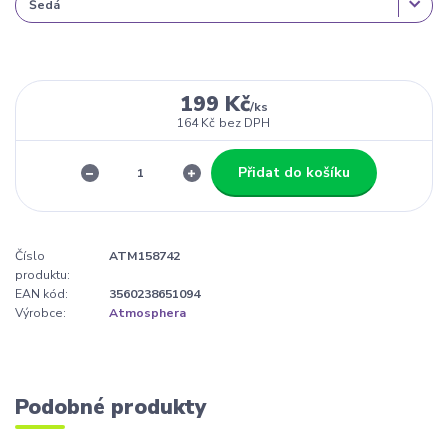
199 Kč
/
ks
164 Kč
bez DPH
Přidat do košíku
Číslo
ATM158742
produktu:
EAN kód:
3560238651094
Výrobce:
Atmosphera
Podobné produkty