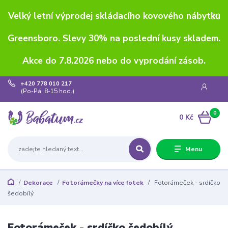
Velký letní výprodej skládacího kovového nábytku
Greensboro. Slevy 30% na poslední kusy skladem.
Akce do 7.8.2026 nebo do vyprodání zásob.
+420 778 010 217
(Po-Pá, 8-15 hod.)
0
0 Kč
Menu
Dekorace
Fotorámečky na více fotek
Fotorámeček - srdíčko
šedobílý
Fotorámeček - srdíčko šedobílý