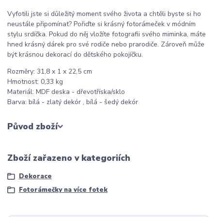
Vyfotili jste si důležitý moment svého života a chtěli byste si ho
neustále připomínat? Pořiďte si krásný fotorámeček v módním
stylu srdíčka. Pokud do něj vložíte fotografii svého miminka, máte
hned krásný dárek pro své rodiče nebo prarodiče. Zároveň může
být krásnou dekorací do dětského pokojíčku.
Rozměry: 31,8 x 1 x 22,5 cm
Hmotnost: 0,33 kg
Materiál: MDF deska - dřevotříska/sklo
Barva: bílá - zlatý dekór , bílá - šedý dekór
Původ zboží
Zboží zařazeno v kategoriích
Dekorace
Fotorámečky na více fotek