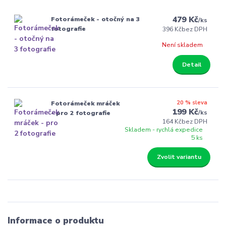
479 Kč
Fotorámeček - otočný na 3
/
ks
fotografie
396 Kč
bez DPH
Není skladem
Detail
20 % sleva
Fotorámeček mráček
199 Kč
/
ks
- pro 2 fotografie
164 Kč
bez DPH
Skladem - rychlá expedice
5 ks
Zvolit variantu
Informace o produktu