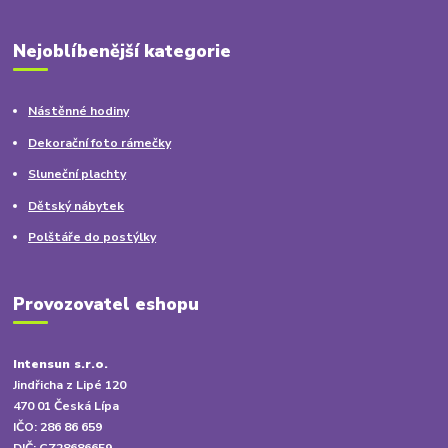
Nejoblíbenější kategorie
Nástěnné hodiny
Dekorační foto rámečky
Sluneční plachty
Dětský nábytek
Polštáře do postýlky
Provozovatel eshopu
Intensun s.r.o.
Jindřicha z Lipé 120
470 01 Česká Lípa
IČO: 286 86 659