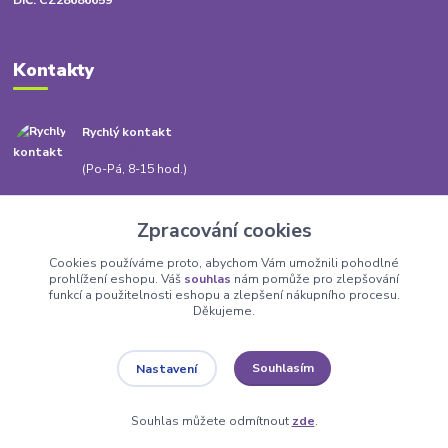
DIČ: CZ28686659
Kontakty
Rychlý kontakt
+420 778 010 217
(Po-Pá, 8-15 hod.)
info@babatum.cz
Zpracování cookies
Cookies používáme proto, abychom Vám umožnili pohodlné
prohlížení eshopu. Váš
souhlas
nám pomůže pro zlepšování
funkcí a použitelnosti eshopu a zlepšení nákupního procesu.
Děkujeme.
Upravit sběr cookies.
Souhlasím
Nastavení
Babatum.cz - vše pro byt a dům
Souhlas můžete odmítnout
zde
.
Vytvořeno na
Eshop-rychle.cz