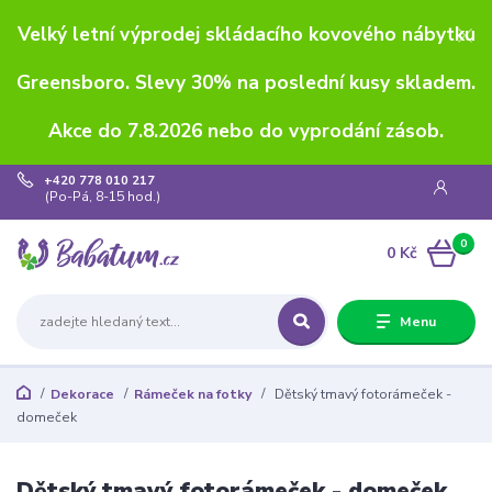
Velký letní výprodej skládacího kovového nábytku
Greensboro. Slevy 30% na poslední kusy skladem.
Akce do 7.8.2026 nebo do vyprodání zásob.
+420 778 010 217
(Po-Pá, 8-15 hod.)
0
0 Kč
Menu
Dekorace
Rámeček na fotky
Dětský tmavý fotorámeček -
domeček
Dětský tmavý fotorámeček - domeček