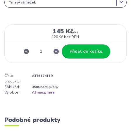
145 Kč
/
ks
120 Kč
bez DPH
Přidat do košíku
Číslo
ATM174119
produktu:
EAN kód:
3560237549682
Výrobce:
Atmosphera
Podobné produkty