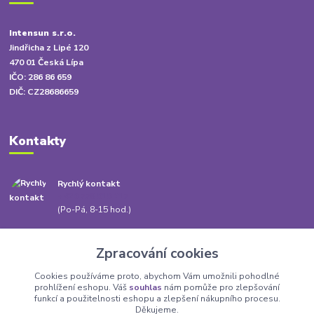
Intensun s.r.o.
Jindřicha z Lipé 120
470 01 Česká Lípa
IČO: 286 86 659
DIČ: CZ28686659
Kontakty
Rychlý kontakt
+420 778 010 217
(Po-Pá, 8-15 hod.)
info@babatum.cz
Zpracování cookies
Cookies používáme proto, abychom Vám umožnili pohodlné
prohlížení eshopu. Váš
souhlas
nám pomůže pro zlepšování
funkcí a použitelnosti eshopu a zlepšení nákupního procesu.
Děkujeme.