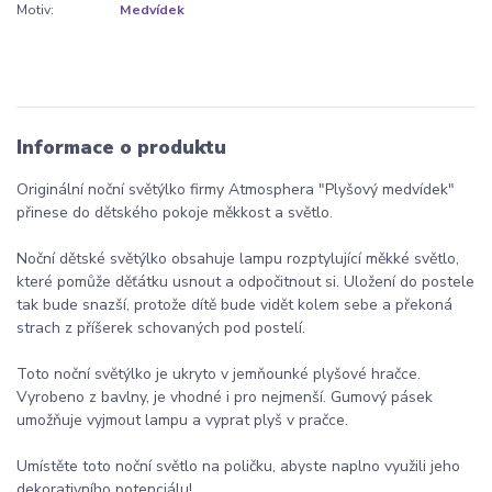
Motiv:
Medvídek
Informace o produktu
Originální noční světýlko firmy Atmosphera "Plyšový medvídek"
přinese do dětského pokoje měkkost a světlo.
Noční dětské světýlko obsahuje lampu rozptylující měkké světlo,
které pomůže děťátku usnout a odpočitnout si. Uložení do postele
tak bude snazší, protože dítě bude vidět kolem sebe a překoná
strach z příšerek schovaných pod postelí.
Toto noční světýlko je ukryto v jemňounké plyšové hračce.
Vyrobeno z bavlny, je vhodné i pro nejmenší. Gumový pásek
umožňuje vyjmout lampu a vyprat plyš v pračce.
Umístěte toto noční světlo na poličku, abyste naplno využili jeho
dekorativního potenciálu!