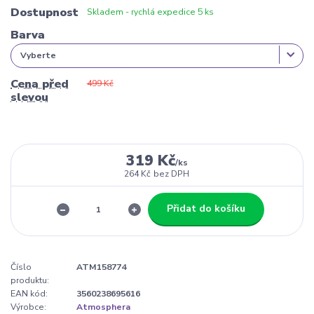
Dostupnost
Skladem - rychlá expedice 5 ks
Barva
Cena před
499 Kč
slevou
319 Kč
/
ks
264 Kč
bez DPH
Přidat do košíku
Číslo
ATM158774
produktu:
EAN kód:
3560238695616
Výrobce:
Atmosphera