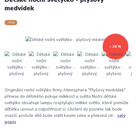
medvídek
Akce
- 36 %
Originální noční světýlko firmy Atmosphera "Plyšový medvídek"
přinese do dětského pokoje měkkost a světlo.Noční dětské
světýlko obsahuje lampu rozptylující měkké světlo, které pomůže
děťátku usnout a odpočitnout si. Uložení do postele tak bude
snazší, protože dítě bude vidět kolem sebe a překoná str...
celý
popis