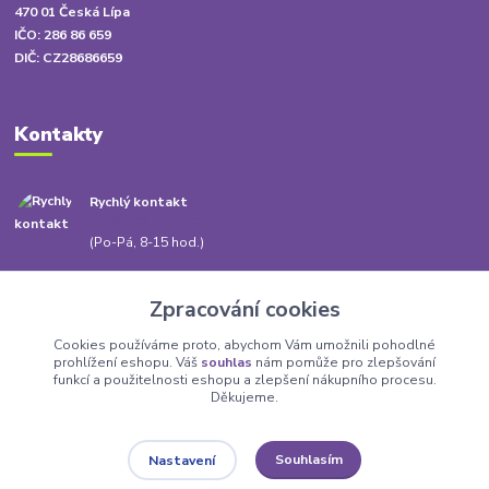
470 01 Česká Lípa
IČO: 286 86 659
DIČ: CZ28686659
Kontakty
Rychlý kontakt
+420 778 010 217
(Po-Pá, 8-15 hod.)
info@babatum.cz
Zpracování cookies
Cookies používáme proto, abychom Vám umožnili pohodlné
prohlížení eshopu. Váš
souhlas
nám pomůže pro zlepšování
funkcí a použitelnosti eshopu a zlepšení nákupního procesu.
Děkujeme.
Upravit sběr cookies.
Souhlasím
Nastavení