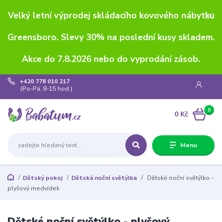
Velký letní výprodej skládacího kovového nábytku
Greensboro. Slevy 30% na poslední kusy skladem.
Akce do 7.8.2026 nebo do vyprodání zásob.
+420 778 010 217
(Po-Pá, 8-15 hod.)
0
0 Kč
Menu
Dětský pokoj
Dětská noční světýlka
Dětské noční světýlko -
plyšový medvídek
Dětské noční světýlko - plyšový