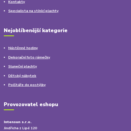
Kontakty
Specialista na stínící plachty
Nejoblíbenější kategorie
Nástěnné hodiny
Dekorační foto rámečky
Sluneční plachty
Dětský nábytek
Polštáře do postýlky
Provozovatel eshopu
Intensun s.r.o.
Jindřicha z Lipé 120