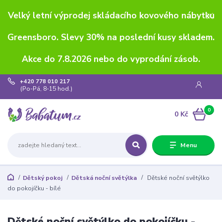
Velký letní výprodej skládacího kovového nábytku
Greensboro. Slevy 30% na poslední kusy skladem.
Akce do 7.8.2026 nebo do vyprodání zásob.
+420 778 010 217
(Po-Pá, 8-15 hod.)
0
0 Kč
Menu
Dětský pokoj
Dětská noční světýlka
Dětské noční světýlko
do pokojíčku - bílé
Dětské noční světýlko do pokojíčku -