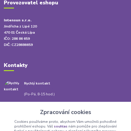
Provozovatel eshopu
Intensun s.r.o.
Jindřicha z Lipé 120
470 01 Česká Lípa
IČO: 286 86 659
DIČ: CZ28686659
Kontakty
Rychlý kontakt
+420 778 010 217
(Po-Pá, 8-15 hod.)
info@babatum.cz
Zpracování cookies
Cookies používáme proto, abychom Vám umožnili pohodlné
prohlížení eshopu. Váš
souhlas
nám pomůže pro zlepšování
funkcí a použitelnosti eshopu a zlepšení nákupního procesu.